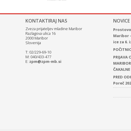
KONTAKTIRAJ NAS
NOVICE
Zveza prijateljev mladine Maribor
Prostovol
Razlagova ulica 16
Maribor 
2000 Maribor
ice za 6.
Slovenija
POČITNICE
T: 02/229-69-10
M: 040/433-477
PRIJAVA
E:
zpm@zpm-mb.si
MARIBOR 
ČAKALNE 
PRED ODH
Poreč 20