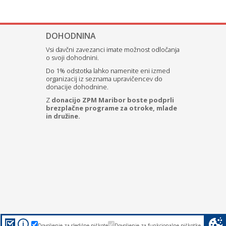
DOHODNINA
Vsi davčni zavezanci imate možnost odločanja
o svoji dohodnini.
Do 1% odstotka lahko namenite eni izmed
organizacij iz seznama upravičencev do
donacije dohodnine.
Z
donacijo ZPM Maribor boste podprli
brezplačne programe za otroke, mlade
in družine.
i
Dovoljenje za sledilne piškote
Dovoljenje za funkcionalne piškotke