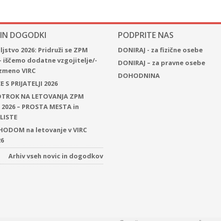
 IN DOGODKI
PODPRITE NAS
jstvo 2026: Pridruži se ZPM
DONIRAJ - za fizične osebe
– iščemo dodatne vzgojitelje/-
DONIRAJ – za pravne osebe
 izmeno VIRC
DOHODNINA
 S PRIJATELJI 2026
 OTROK NA LETOVANJA ZPM
2026 – PROSTA MESTA in
LISTE
ODOM na letovanje v VIRC
26
Arhiv vseh novic in dogodkov