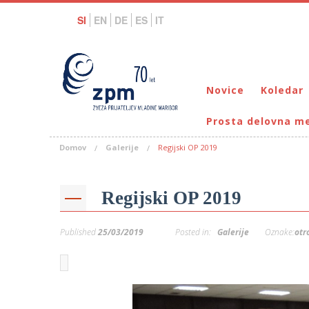
SI
EN
DE
ES
IT
Novice
Koledar
Prosta delovna m
Domov
Galerije
Regijski OP 2019
Regijski OP 2019
Published
25/03/2019
Posted in:
Galerije
Oznake:
otr