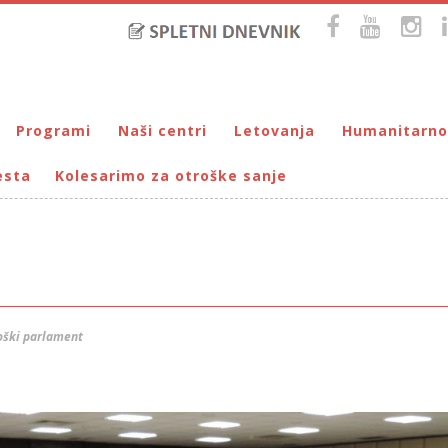
Programi
Naši centri
Letovanja
Humanitarno
esta
Kolesarimo za otroške sanje
Bralna značka
DUM Maribor
Letovanje – VIRC Poreč
Pomežik soncu
Eko programi
VIRC Poreč
Letovanje – DMZ na Pohorju
Dohodnina – Dru
Cunjami – izmenjevalnica oblačil
Galerija male Velike umetnosti
DMZ na Pohorju
Društvo prijate
Info-DUM
Mladi za napredek Maribora
Mladinski center DUM
Omogočimo sanje
oški parlament
Otroški parlament
Počitnice s prijatelji – DUM Maribor
Prireditve / Pust, Teden otroka, dedek Mraz …
Prostovoljstvo