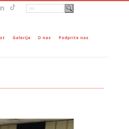
st
Galerije
O nas
Podprite nas
Zgodovina
DONIRAJ – za fizične osebe
štvo prijateljev mladine Maribor
Poslanstvo
DONIRAJ – za pravne osebe
ljev mladine Maribor
Organi
PODARI DOHODNINO
Kontakti
Društva
Prostovoljci
Partnerji
Transparentnost delovanja