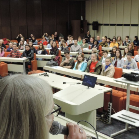
Rojstni dan s prijatelji
TOM – telefon za otroke in mladostnike
Ustvarjalne delavnice
Soba pobega – Prepih v labirintu
Povezani za ljudi