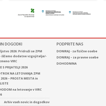
 IN DOGODKI
PODPRITE NAS
jstvo 2026: Pridruži se ZPM
DONIRAJ - za fizične osebe
– iščemo dodatne vzgojitelje/-
DONIRAJ – za pravne osebe
 izmeno VIRC
DOHODNINA
 S PRIJATELJI 2026
 OTROK NA LETOVANJA ZPM
2026 – PROSTA MESTA in
LISTE
ODOM na letovanje v VIRC
26
Arhiv vseh novic in dogodkov