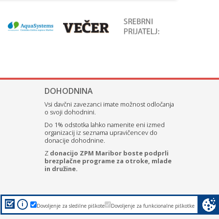
DOHODNINA
Vsi davčni zavezanci imate možnost odločanja
o svoji dohodnini.
Do 1% odstotka lahko namenite eni izmed
organizacij iz seznama upravičencev do
donacije dohodnine.
Z
donacijo ZPM Maribor boste podprli
brezplačne programe za otroke, mlade
in družine.
i
Dovoljenje za sledilne piškote
Dovoljenje za funkcionalne piškotke