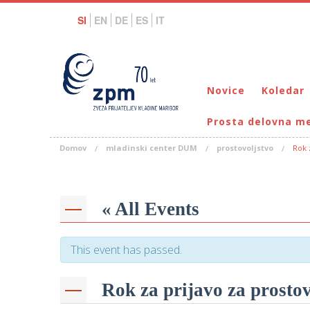
SI
EN
DE
ES
IT
Novice
Koledar
Prosta delovna m
Domov
mladinski center DUM
prostovoljstvo
Rok 
« All Events
This event has passed.
Rok za prijavo za prostov