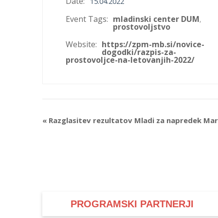
Date:
15.04.2022
Event Tags:
mladinski center DUM
,
prostovoljstvo
Website:
https://zpm-mb.si/novice-
dogodki/razpis-za-
prostovoljce-na-letovanjih-2022/
Event
«
Razglasitev rezultatov Mladi za napredek Mar
Navigation
PROGRAMSKI PARTNERJI