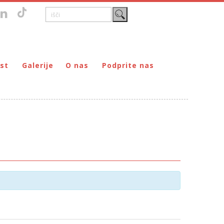
st
Galerije
O nas
Podprite nas
Zgodovina
DONIRAJ – za fizične osebe
štvo prijateljev mladine Maribor
Poslanstvo
DONIRAJ – za pravne osebe
ljev mladine Maribor
Organi
PODARI DOHODNINO
Kontakti
Društva
Prostovoljci
Partnerji
Transparentnost delovanja