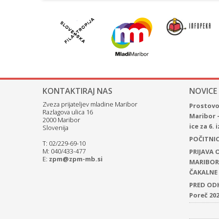
KONTAKTIRAJ NAS
NOVICE
Zveza prijateljev mladine Maribor
Prostovol
Razlagova ulica 16
Maribor 
2000 Maribor
ice za 6.
Slovenija
POČITNICE
T: 02/229-69-10
M: 040/433-477
PRIJAVA
E:
zpm@zpm-mb.si
MARIBOR 
ČAKALNE 
PRED ODH
Poreč 20