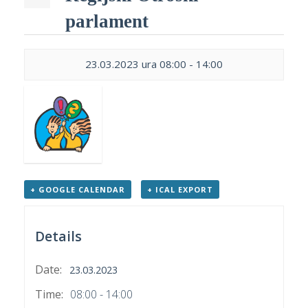
p
K
parlament
f
I
P
23.03.2023 ura 08:00
-
14:00
P
–
p
M
c
+ GOOGLE CALENDAR
+ ICAL EXPORT
s
O
Details
P
Date:
s
23.03.2023
p
Time:
08:00 - 14:00
–