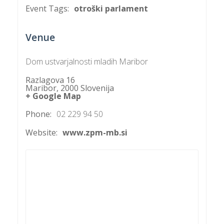
Event Tags:
otroški parlament
P
Venue
/
P
Dom ustvarjalnosti mladih Maribor
Razlagova 16
o
Maribor
,
2000
Slovenija
+ Google Map
Phone:
02 229 94 50
Website:
www.zpm-mb.si
P
R
s
p
–
t