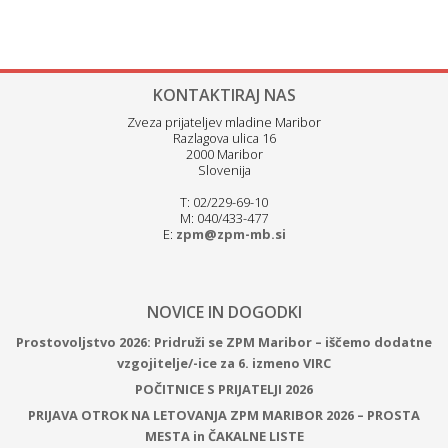
KONTAKTIRAJ NAS
Zveza prijateljev mladine Maribor
Razlagova ulica 16
2000 Maribor
Slovenija
T: 02/229-69-10
M: 040/433-477
E:
zpm@zpm-mb.si
NOVICE IN DOGODKI
Prostovoljstvo 2026: Pridruži se ZPM Maribor – iščemo dodatne
vzgojitelje/-ice za 6. izmeno VIRC
POČITNICE S PRIJATELJI 2026
PRIJAVA OTROK NA LETOVANJA ZPM MARIBOR 2026 – PROSTA
MESTA in ČAKALNE LISTE