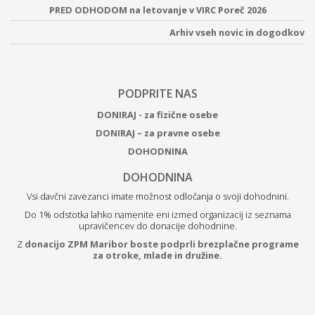
PRED ODHODOM na letovanje v VIRC Poreč 2026
Arhiv vseh novic in dogodkov
PODPRITE NAS
DONIRAJ - za fizične osebe
DONIRAJ – za pravne osebe
DOHODNINA
DOHODNINA
Vsi davčni zavezanci imate možnost odločanja o svoji dohodnini.
Do 1% odstotka lahko namenite eni izmed organizacij iz seznama
upravičencev do donacije dohodnine.
Z
donacijo ZPM Maribor boste podprli brezplačne programe
za otroke, mlade in družine.