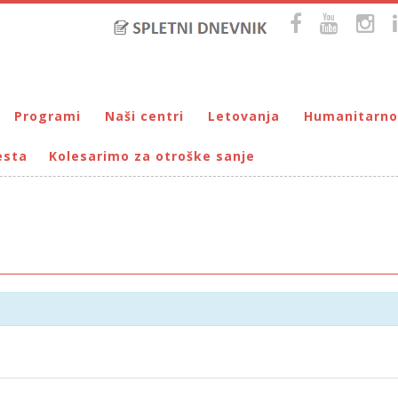
Programi
Naši centri
Letovanja
Humanitarno
esta
Kolesarimo za otroške sanje
Bralna značka
DUM Maribor
Letovanje – VIRC Poreč
Pomežik soncu
Eko programi
VIRC Poreč
Letovanje – DMZ na Pohorju
Dohodnina – Dru
Cunjami – izmenjevalnica oblačil
Galerija male Velike umetnosti
DMZ na Pohorju
Društvo prijate
Info-DUM
Mladi za napredek Maribora
Mladinski center DUM
Omogočimo sanje
Otroški parlament
Počitnice s prijatelji – DUM Maribor
Prireditve / Pust, Teden otroka, dedek Mraz …
Prostovoljstvo