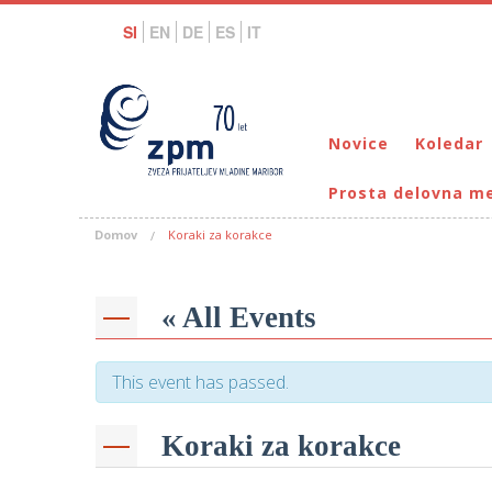
SI
EN
DE
ES
IT
Novice
Koledar
Prosta delovna m
Domov
Koraki za korakce
« All Events
This event has passed.
Koraki za korakce