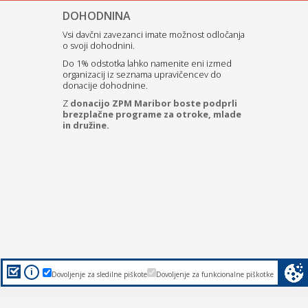
DOHODNINA
Vsi davčni zavezanci imate možnost odločanja
o svoji dohodnini.
Do 1% odstotka lahko namenite eni izmed
organizacij iz seznama upravičencev do
donacije dohodnine.
Z
donacijo ZPM Maribor boste podprli
brezplačne programe za otroke, mlade
in družine.
i
Dovoljenje za sledilne piškote
Dovoljenje za funkcionalne piškotke