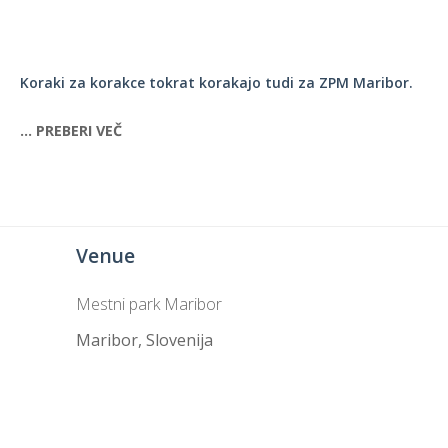
Rojstni dan s prijatelji
TOM – telefon za otroke in mladostnike
Ustvarjalne delavnice
Soba pobega – Prepih v labirintu
Koraki za korakce tokrat korakajo tudi za ZPM Maribor.
Povezani za ljudi
… PREBERI VEČ
Venue
Mestni park Maribor
Maribor
,
Slovenija