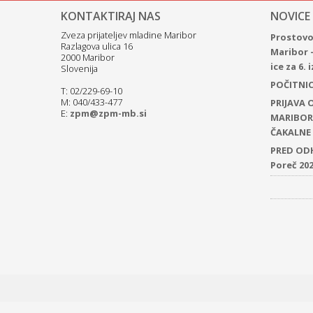
KONTAKTIRAJ NAS
NOVICE
Zveza prijateljev mladine Maribor
Prostovol
Razlagova ulica 16
Maribor 
2000 Maribor
ice za 6.
Slovenija
POČITNICE
T: 02/229-69-10
M: 040/433-477
PRIJAVA
E:
zpm@zpm-mb.si
MARIBOR 
ČAKALNE 
PRED ODH
Poreč 20