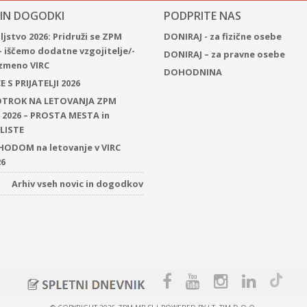
 IN DOGODKI
PODPRITE NAS
jstvo 2026: Pridruži se ZPM
DONIRAJ - za fizične osebe
– iščemo dodatne vzgojitelje/-
DONIRAJ – za pravne osebe
 izmeno VIRC
DOHODNINA
 S PRIJATELJI 2026
 OTROK NA LETOVANJA ZPM
2026 – PROSTA MESTA in
LISTE
ODOM na letovanje v VIRC
26
Arhiv vseh novic in dogodkov