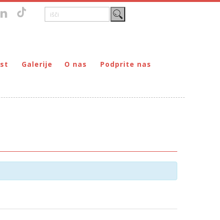
st
Galerije
O nas
Podprite nas
Zgodovina
DONIRAJ – za fizične osebe
štvo prijateljev mladine Maribor
Poslanstvo
DONIRAJ – za pravne osebe
ljev mladine Maribor
Organi
PODARI DOHODNINO
Kontakti
Društva
Prostovoljci
Partnerji
Transparentnost delovanja