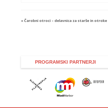
Event
«
Čarobni otroci – delavnica za starše in otroke (
Navigation
PROGRAMSKI PARTNERJI