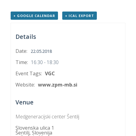
+ GOOGLE CALENDAR
+ ICAL EXPORT
P
/
Details
P
Date:
22.05.2018
o
Time:
16:30 - 18:30
Event Tags:
VGC
P
Website:
www.zpm-mb.si
R
Venue
s
p
Medgeneracijski center Šentilj
–
Slovenska ulica 1
Šentilj
,
Slovenija
t