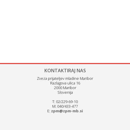
KONTAKTIRAJ NAS
Zveza prijateljev mladine Maribor
Razlagova ulica 16
2000 Maribor
Slovenija
T: 02/229-69-10
M: 040/433-477
E:
zpm@zpm-mb.si