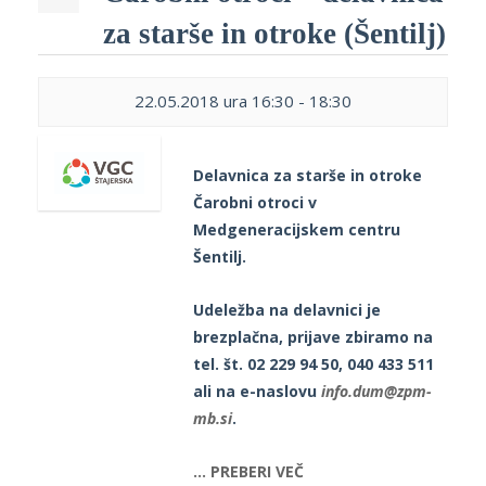
p
K
za starše in otroke (Šentilj)
f
I
P
22.05.2018 ura 16:30
-
18:30
P
–
p
Delavnica za starše in otroke
Čarobni otroci v
M
Medgeneracijskem centru
c
Šentilj.
Udeležba na delavnici je
s
brezplačna, prijave zbiramo na
O
tel. št. 02 229 94 50, 040 433 511
ali na e-naslovu
info.dum@zpm-
P
mb.si
.
s
p
… PREBERI VEČ
–