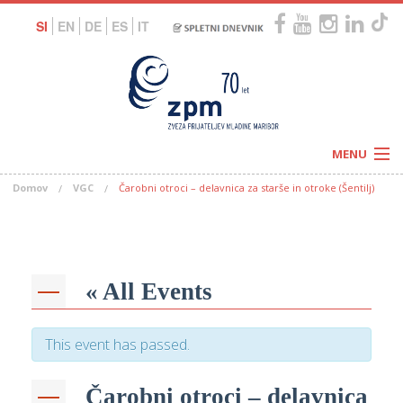
SI
EN
DE
ES
IT
MENU
Domov
VGC
Čarobni otroci – delavnica za starše in otroke (Šentilj)
Novice
Koledar
Programi
Naši centri
Letovanja
Humanitarnost
c
Galerije
« All Events
O nas
Podprite nas
–
Prosta delovna mesta
Kolesarimo za otroške sanje
This event has passed.
G
–
Čarobni otroci – delavnica
–
V
–