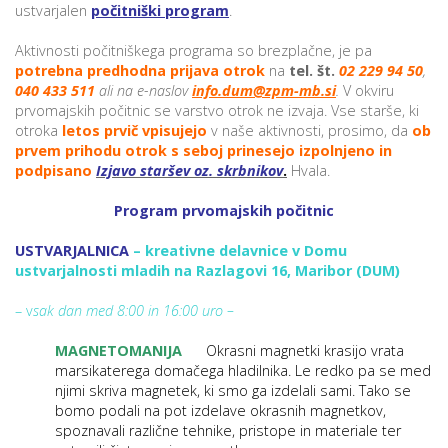
ustvarjalen
počitniški program
.
Aktivnosti počitniškega programa so brezplačne, je pa
P
potrebna predhodna prijava otrok
na
tel. št.
02 229 94 50
,
040 433 511
ali na e-naslov
info.dum@zpm-mb.si
.
V okviru
/
prvomajskih počitnic se varstvo otrok ne izvaja. Vse starše, ki
P
otroka
letos prvič vpisujejo
v naše aktivnosti, prosimo, da
ob
prvem prihodu otrok s seboj prinesejo
izpolnjeno in
o
podpisano
Izjavo staršev oz. skrbnikov
.
Hvala.
Program prvomajskih počitnic
USTVARJALNICA
–
k
reativne delavnice v Domu
P
ustvarjalnosti mladih na Razlagovi 16, Maribor (DUM)
R
– v
sak dan med 8:00 in 16:00 uro –
s
MAGNETOMANIJA
Okrasni magnetki krasijo vrata
p
marsikaterega domačega hladilnika. Le redko pa se med
njimi skriva magnetek, ki smo ga izdelali sami. Tako se
bomo podali na pot izdelave okrasnih magnetkov,
–
spoznavali različne tehnike, pristope in materiale ter
t