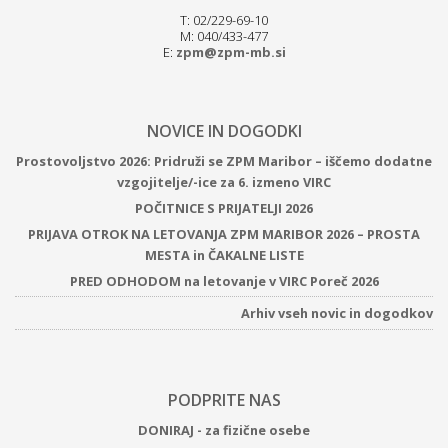
T: 02/229-69-10
M: 040/433-477
E:
zpm@zpm-mb.si
NOVICE IN DOGODKI
Prostovoljstvo 2026: Pridruži se ZPM Maribor – iščemo dodatne
vzgojitelje/-ice za 6. izmeno VIRC
POČITNICE S PRIJATELJI 2026
PRIJAVA OTROK NA LETOVANJA ZPM MARIBOR 2026 – PROSTA
MESTA in ČAKALNE LISTE
PRED ODHODOM na letovanje v VIRC Poreč 2026
Arhiv vseh novic in dogodkov
PODPRITE NAS
DONIRAJ - za fizične osebe