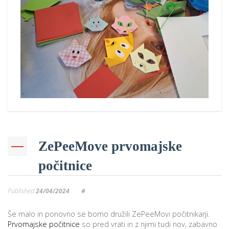
p
K
f
I
P
P
–
p
M
c
ZePeeMove prvomajske
s
O
počitnice
P
Published
24/04/2024
#
s
p
Še malo in ponovno se bomo družili ZePeeMovi počitnikarji.
Prvomajske počitnice
so pred vrati in z njimi tudi nov, zabavno
–