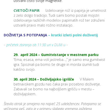
ustvarili čisto svoje magnetke.
CVETOČI PAPIR
Izdelovanje rož iz papirja je umetnost
z zelo dolgo tradicijo. Tudi sami bomo postali mojstri
i
izdelovanja različnih modelov papirnatih rož ter združeni
ustvarili pravo malo rožno instalacijo.
U
DOŽIVETJA S POTEPANJA
– kratki izleti polni doživetij
d
– pričetek zbiranja ob 11:30 uri v DUM-u –
–
29. april 2024 – Gumitvistanje v mestnem parku
“Ema, esasa, ema voli jastreba…,” je samo ena gumitwist
igra. Spoznali pa bomo še druge in morda izumili tudi
v
kakšno svojo.
l
30. april 2024 – Doživljajsko igrišče
V Malem
betnavskem gozdu nas čaka prav posebno doživetje.
Zabavali se bomo na najboljšem igrišču v mestu –
l
doživljajskem.
Število otrok je omejeno na največ 25 udeležencev. Potepamo se
večinoma peš, zato je v primeru slabega vremena zaželena