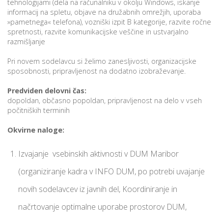
tehnologijami (dela na računalniku v okolju Windows, iskanje
informacij na spletu, objave na družabnih omrežjih, uporaba
»pametnega« telefona), vozniški izpit B kategorije, razvite ročne
spretnosti, razvite komunikacijske veščine in ustvarjalno
i
razmišljanje
U
Pri novem sodelavcu si želimo zanesljivosti, organizacijske
sposobnosti, pripravljenost na dodatno izobraževanje.
d
Predviden delovni čas:
dopoldan, občasno popoldan, pripravljenost na delo v vseh
–
počitniških terminih
Okvirne naloge:
v
l
Izvajanje vsebinskih aktivnosti v DUM Maribor
(organiziranje kadra v INFO DUM, po potrebi uvajanje
l
novih sodelavcev iz javnih del, Koordiniranje in
načrtovanje optimalne uporabe prostorov DUM,