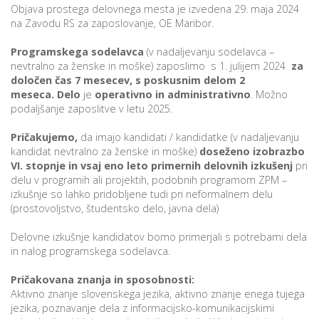
Objava prostega delovnega mesta je izvedena 29. maja 2024
na Zavodu RS za zaposlovanje, OE Maribor.
P
Programskega sodelavca
(v nadaljevanju sodelavca –
nevtralno za ženske in moške) zaposlimo s 1. julijem 2024
za
/
določen čas 7 mesecev, s poskusnim delom 2
P
meseca.
Delo
je
operativno in administrativno
. Možno
podaljšanje zaposlitve v letu 2025.
o
Pričakujemo,
da imajo kandidati / kandidatke (v nadaljevanju
kandidat nevtralno za ženske in moške)
doseženo izobrazbo
VI. stopnje in
vsaj eno leto primernih delovnih izkušenj
pri
delu v programih ali projektih, podobnih programom ZPM –
P
izkušnje so lahko pridobljene tudi pri neformalnem delu
(prostovoljstvo, študentsko delo, javna dela)
R
Delovne izkušnje kandidatov bomo primerjali s potrebami dela
s
in nalog programskega sodelavca.
p
Pričakovana znanja in sposobnosti:
Aktivno znanje slovenskega jezika, aktivno znanje enega tujega
–
jezika, poznavanje dela z informacijsko-komunikacijskimi
t