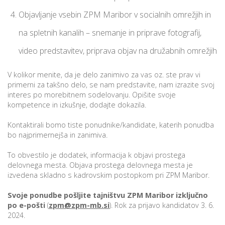
Objavljanje vsebin ZPM Maribor v socialnih omrežjih in
na spletnih kanalih – snemanje in priprave fotografij,
video predstavitev, priprava objav na družabnih omrežjih
V kolikor menite, da je delo zanimivo za vas oz. ste prav vi
primerni za takšno delo, se nam predstavite, nam izrazite svoj
interes po morebitnem sodelovanju. Opišite svoje
kompetence in izkušnje, dodajte dokazila.
Kontaktirali bomo tiste ponudnike/kandidate, katerih ponudba
bo najprimernejša in zanimiva.
To obvestilo je dodatek, informacija k objavi prostega
delovnega mesta. Objava prostega delovnega mesta je
izvedena skladno s kadrovskim postopkom pri ZPM Maribor.
Svoje ponudbe pošljite tajništvu ZPM Maribor izključno
po e-pošti
(
zpm@zpm-mb.si
). Rok za prijavo kandidatov 3. 6.
2024.