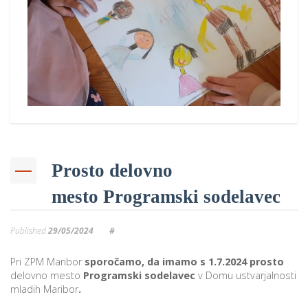
p
K
f
I
P
P
–
p
M
c
Prosto delovno
mesto Programski sodelavec
s
O
Published
29/05/2024
#
P
Pri ZPM Maribor
sporočamo, da imamo s 1.7.2024 prosto
s
delovno mesto
Programski sodelavec
v Domu ustvarjalnosti
p
mladih Maribor
.
–