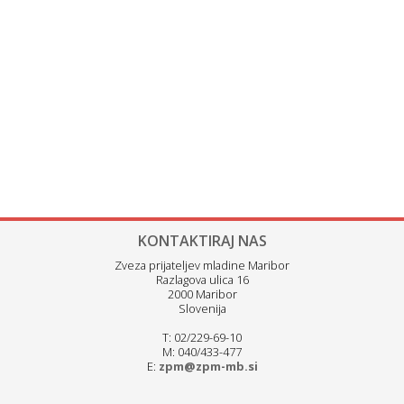
KONTAKTIRAJ NAS
Zveza prijateljev mladine Maribor
Razlagova ulica 16
2000 Maribor
Slovenija
T: 02/229-69-10
M: 040/433-477
E:
zpm@zpm-mb.si