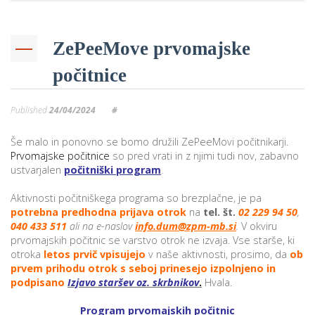
ZePeeMove prvomajske
i
počitnice
U
d
Published
24/04/2024
#
Še malo in ponovno se bomo družili ZePeeMovi počitnikarji.
–
Prvomajske počitnice
so pred vrati in z njimi tudi nov, zabavno
ustvarjalen
počitniški program
.
v
Aktivnosti počitniškega programa so brezplačne, je pa
l
potrebna predhodna prijava otrok
na
tel. št.
02 229 94 50
,
040 433 511
ali na e-naslov
info.dum@zpm-mb.si
.
V okviru
prvomajskih počitnic se varstvo otrok ne izvaja. Vse starše, ki
otroka
letos prvič vpisujejo
v naše aktivnosti, prosimo, da
ob
l
prvem prihodu otrok s seboj prinesejo
izpolnjeno in
podpisano
Izjavo staršev oz. skrbnikov
.
Hvala.
Program prvomajskih počitnic