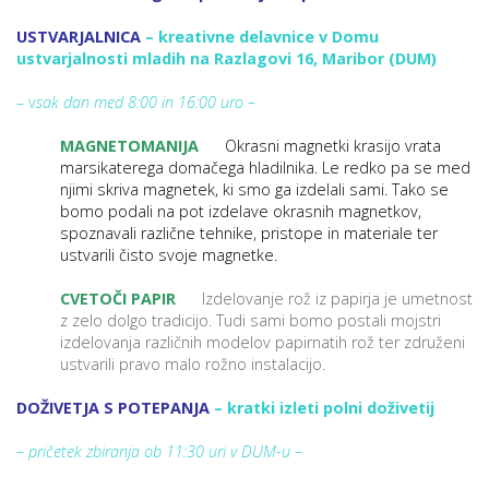
USTVARJALNICA
–
k
reativne delavnice v Domu
ustvarjalnosti mladih na Razlagovi 16, Maribor (DUM)
– v
sak dan med 8:00 in 16:00 uro –
MAGNETOMANIJA
Okrasni magnetki krasijo vrata
marsikaterega domačega hladilnika. Le redko pa se med
njimi skriva magnetek, ki smo ga izdelali sami. Tako se
bomo podali na pot izdelave okrasnih magnetkov,
spoznavali različne tehnike, pristope in materiale ter
ustvarili čisto svoje magnetke.
CVETOČI PAPIR
Izdelovanje rož iz papirja je umetnost
z zelo dolgo tradicijo. Tudi sami bomo postali mojstri
izdelovanja različnih modelov papirnatih rož ter združeni
ustvarili pravo malo rožno instalacijo.
DOŽIVETJA S POTEPANJA
– kratki izleti polni doživetij
– pričetek zbiranja ob 11:30 uri v DUM-u –