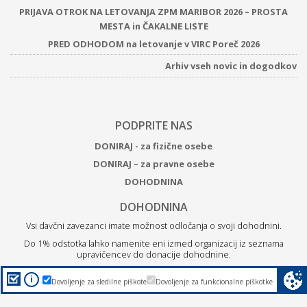
PRIJAVA OTROK NA LETOVANJA ZPM MARIBOR 2026 – PROSTA
MESTA in ČAKALNE LISTE
PRED ODHODOM na letovanje v VIRC Poreč 2026
Arhiv vseh novic in dogodkov
PODPRITE NAS
DONIRAJ - za fizične osebe
DONIRAJ – za pravne osebe
DOHODNINA
DOHODNINA
Vsi davčni zavezanci imate možnost odločanja o svoji dohodnini.
Do 1% odstotka lahko namenite eni izmed organizacij iz seznama
upravičencev do donacije dohodnine.
Z
donacijo ZPM Maribor boste podprli brezplačne programe
i
Dovoljenje za sledilne piškote
Dovoljenje za funkcionalne piškotke
za otroke, mlade in družine.