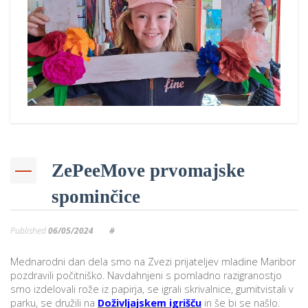
p
K
f
I
P
P
–
p
M
c
ZePeeMove prvomajske
spominčice
s
O
Published
06/05/2024
#
P
Mednarodni dan dela smo na Zvezi prijateljev mladine Maribor
s
pozdravili počitniško. Navdahnjeni s pomladno razigranostjo
p
smo izdelovali rože iz papirja, se igrali skrivalnice, gumitvistali v
parku, se družili na
Doživljajskem igrišču
in še bi se našlo.
–