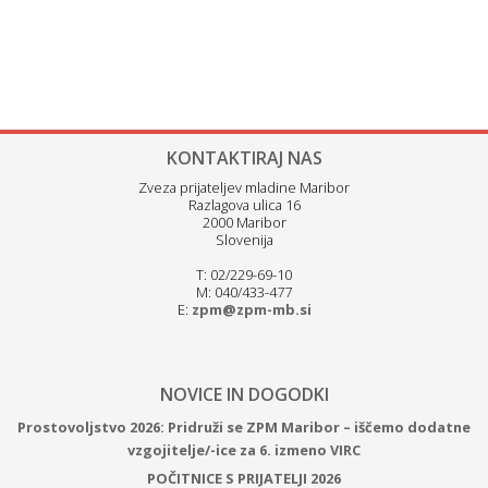
KONTAKTIRAJ NAS
Zveza prijateljev mladine Maribor
Razlagova ulica 16
2000 Maribor
Slovenija
T: 02/229-69-10
M: 040/433-477
E:
zpm@zpm-mb.si
NOVICE IN DOGODKI
Prostovoljstvo 2026: Pridruži se ZPM Maribor – iščemo dodatne
vzgojitelje/-ice za 6. izmeno VIRC
POČITNICE S PRIJATELJI 2026