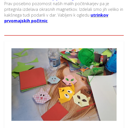
Prav posebno pozornost naših malih počitnikarjev pa je
pritegnila izdelava okrasnih magnetkov. Izdelali smo jih veliko in
kakšnega tudi podarili v dar. Vabljeni k ogledu
utrinkov
P
prvomajskih počitnic
.
/
P
o
P
R
s
p
–
t