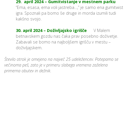
29. april 2024 – Gumitvistanje v mestnem parku
“Ema, esasa, ema voli jastreba…,” je samo ena gumitwist
igra. Spoznali pa bomo še druge in morda izumili tudi
kakšno svojo.
30. april 2024 – Doživljajsko igrišče
V Malem
betnavskem gozdu nas čaka prav posebno doživetje.
Zabavali se bomo na najboljšem igrišču v mestu –
doživljajskem.
Število otrok je omejeno na največ 25 udeležencev. Potepamo se
večinoma peš, zato je v primeru slabega vremena zaželena
primerna obutev in dežnik.