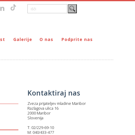
st
Galerije
O nas
Podprite nas
Zgodovina
DONIRAJ – za fizične osebe
štvo prijateljev mladine Maribor
Poslanstvo
DONIRAJ – za pravne osebe
ljev mladine Maribor
Organi
PODARI DOHODNINO
Kontakti
Društva
Prostovoljci
Kontaktiraj nas
Partnerji
Zveza prijateljev mladine Maribor
Transparentnost delovanja
Razlagova ulica 16
2000 Maribor
Slovenija
T: 02/229-69-10
M: 040/433-477