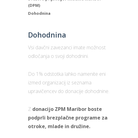
(DPM)
Dohodnina
Dohodnina
Vsi davčni zavezanci imate možnost
odločanja o svoji dohodnini.
Do 1% odstotka lahko namenite eni
izmed organizacij iz seznama
upravičencev do donacije dohodnine.
Z
donacijo ZPM Maribor boste
podprli brezplačne programe za
otroke, mlade in družine.