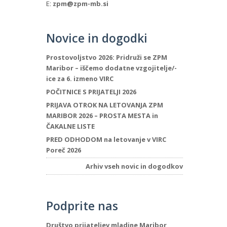
E:
zpm@zpm-mb.si
Novice in dogodki
Prostovoljstvo 2026: Pridruži se ZPM
Maribor – iščemo dodatne vzgojitelje/-
ice za 6. izmeno VIRC
POČITNICE S PRIJATELJI 2026
PRIJAVA OTROK NA LETOVANJA ZPM
MARIBOR 2026 – PROSTA MESTA in
ČAKALNE LISTE
PRED ODHODOM na letovanje v VIRC
Poreč 2026
Arhiv vseh novic in dogodkov
Podprite nas
Društvo prijateljev mladine Maribor