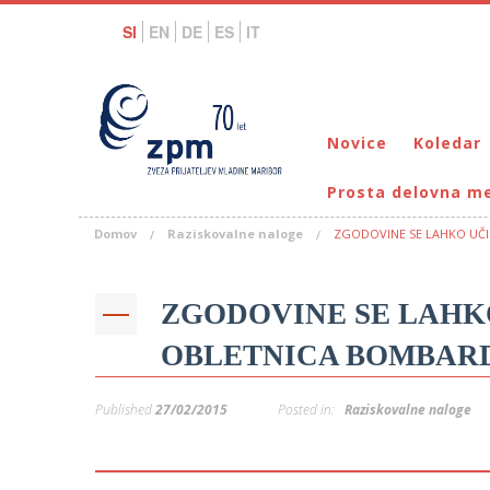
SI
EN
DE
ES
IT
Novice
Koledar
Prosta delovna m
Domov
Raziskovalne naloge
ZGODOVINE SE LAHKO UČI
ZGODOVINE SE LAHKO
OBLETNICA BOMBAR
Published
27/02/2015
Posted in:
Raziskovalne naloge