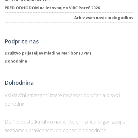
PRED ODHODOM na letovanje v VIRC Poreč 2026
Arhiv vseh novic in dogodkov
P
/
P
Podprite nas
o
Društvo prijateljev mladine Maribor (DPM)
Dohodnina
Dohodnina
P
R
Vsi davčni zavezanci imate možnost odločanja o svoji
dohodnini.
s
p
Do 1% odstotka lahko namenite eni izmed organizacij iz
–
seznama upravičencev do donacije dohodnine.
t