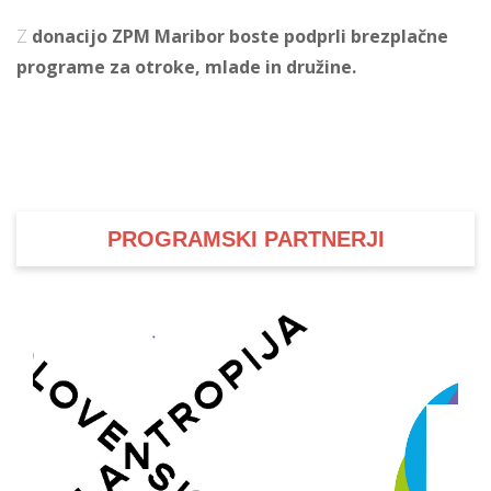
Z
donacijo ZPM Maribor boste podprli brezplačne
programe za otroke, mlade in družine.
i
U
d
PROGRAMSKI PARTNERJI
–
v
l
l