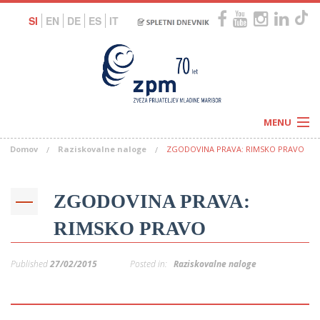
SI
EN
DE
ES
IT
MENU
Domov
Raziskovalne naloge
ZGODOVINA PRAVA: RIMSKO PRAVO
Novice
Koledar
Programi
Naši centri
Letovanja
ZGODOVINA PRAVA:
Humanitarnost
c
Galerije
RIMSKO PRAVO
O nas
Podprite nas
–
Prosta delovna mesta
Published
27/02/2015
Posted in:
Raziskovalne naloge
Kolesarimo za otroške sanje
G
–
–
V
–