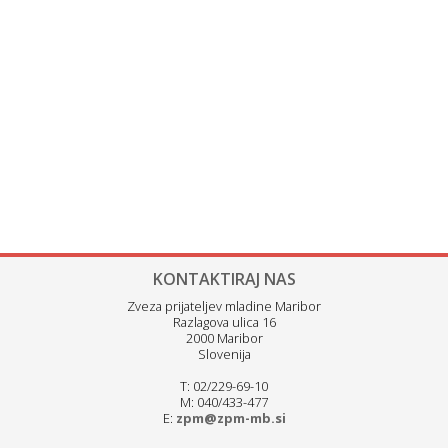
KONTAKTIRAJ NAS
Zveza prijateljev mladine Maribor
Razlagova ulica 16
2000 Maribor
Slovenija
T: 02/229-69-10
M: 040/433-477
E:
zpm@zpm-mb.si