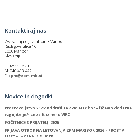
p
K
f
I
P
P
Kontaktiraj nas
–
p
Zveza prijateljev mladine Maribor
Razlagova ulica 16
2000 Maribor
Slovenija
M
T: 02/229-69-10
c
M: 040/433-477
E:
zpm@zpm-mb.si
s
Novice in dogodki
O
Prostovoljstvo 2026: Pridruži se ZPM Maribor – iščemo dodatne
P
vzgojitelje/-ice za 6. izmeno VIRC
s
POČITNICE S PRIJATELJI 2026
p
PRIJAVA OTROK NA LETOVANJA ZPM MARIBOR 2026 – PROSTA
–
MESTA in ČAKALNE LISTE