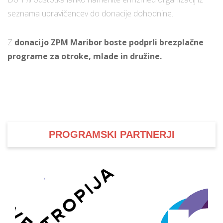
seznama upravičencev do donacije dohodnine.
Z
donacijo ZPM Maribor boste podprli brezplačne
programe za otroke, mlade in družine.
PROGRAMSKI PARTNERJI