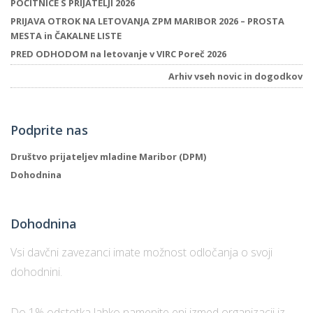
POČITNICE S PRIJATELJI 2026
PRIJAVA OTROK NA LETOVANJA ZPM MARIBOR 2026 – PROSTA
MESTA in ČAKALNE LISTE
i
PRED ODHODOM na letovanje v VIRC Poreč 2026
Arhiv vseh novic in dogodkov
U
d
Podprite nas
–
Društvo prijateljev mladine Maribor (DPM)
Dohodnina
v
l
Dohodnina
Vsi davčni zavezanci imate možnost odločanja o svoji
l
dohodnini.
Do 1% odstotka lahko namenite eni izmed organizacij iz