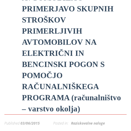
p
K
PRIMERJAVO SKUPNIH
f
I
STROŠKOV
P
P
PRIMERLJIVIH
–
p
AVTOMOBILOV NA
ELEKTRIČNI IN
M
BENCINSKI POGON S
c
POMOČJO
RAČUNALNIŠKEGA
s
O
PROGRAMA (računalništvo
– varstvo okolja)
P
s
p
Published
03/06/2015
Posted in:
Raziskovalne naloge
–