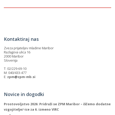
P
/
P
Kontaktiraj nas
o
Zveza prijateljev mladine Maribor
Razlagova ulica 16
2000 Maribor
Slovenija
T: 02/229-69-10
P
M: 040/433-477
R
E:
zpm@zpm-mb.si
s
Novice in dogodki
p
Prostovoljstvo 2026: Pridruži se ZPM Maribor – iščemo dodatne
–
vzgojitelje/-ice za 6. izmeno VIRC
t