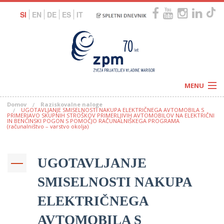
SI
EN
DE
ES
IT
MENU
Domov
Raziskovalne naloge
Novice
UGOTAVLJANJE SMISELNOSTI NAKUPA ELEKTRIČNEGA AVTOMOBILA S
Koledar
PRIMERJAVO SKUPNIH STROŠKOV PRIMERLJIVIH AVTOMOBILOV NA ELEKTRIČNI
IN BENCINSKI POGON S POMOČJO RAČUNALNIŠKEGA PROGRAMA
Programi
(računalništvo – varstvo okolja)
Naši centri
Letovanja
Humanitarnost
c
Galerije
UGOTAVLJANJE
O nas
Podprite nas
–
Prosta delovna mesta
SMISELNOSTI NAKUPA
Kolesarimo za otroške sanje
G
ELEKTRIČNEGA
–
AVTOMOBILA S
–
V
–