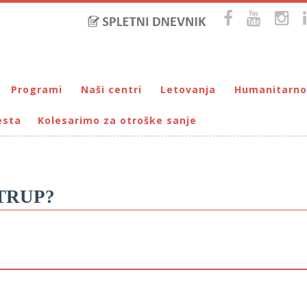
Programi
Naši centri
Letovanja
Humanitarno
esta
Kolesarimo za otroške sanje
Bralna značka
DUM Maribor
Letovanje – VIRC Poreč
Pomežik soncu
Eko programi
VIRC Poreč
Letovanje – DMZ na Pohorju
Dohodnina – Dru
Cunjami – izmenjevalnica oblačil
Galerija male Velike umetnosti
DMZ na Pohorju
Društvo prijate
Info-DUM
Mladi za napredek Maribora
TRUP?
Mladinski center DUM
Omogočimo sanje
Otroški parlament
Počitnice s prijatelji – DUM Maribor
Prireditve / Pust, Teden otroka, dedek Mraz …
Prostovoljstvo