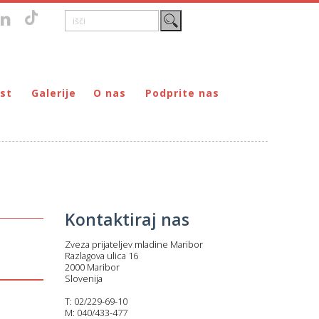
st
Galerije
O nas
Podprite nas
Zgodovina
DONIRAJ – za fizične osebe
štvo prijateljev mladine Maribor
Poslanstvo
DONIRAJ – za pravne osebe
ljev mladine Maribor
Organi
PODARI DOHODNINO
Kontakti
Društva
Prostovoljci
Kontaktiraj nas
Partnerji
Zveza prijateljev mladine Maribor
Transparentnost delovanja
Razlagova ulica 16
2000 Maribor
Slovenija
T: 02/229-69-10
M: 040/433-477