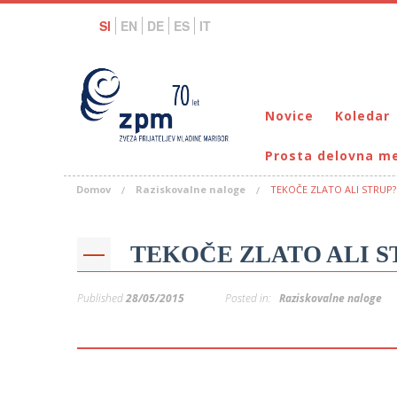
SI
EN
DE
ES
IT
Novice
Koledar
Prosta delovna m
Domov
Raziskovalne naloge
TEKOČE ZLATO ALI STRUP?
TEKOČE ZLATO ALI S
Published
28/05/2015
Posted in:
Raziskovalne naloge