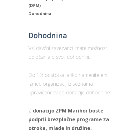
(DPM)
Dohodnina
Dohodnina
Vsi davčni zavezanci imate možnost
odločanja o svoji dohodnini.
Do 1% odstotka lahko namenite eni
izmed organizacij iz seznama
upravičencev do donacije dohodnine.
Z
donacijo ZPM Maribor boste
podprli brezplačne programe za
otroke, mlade in družine.