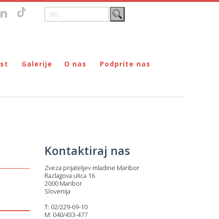
st
Galerije
O nas
Podprite nas
Zgodovina
DONIRAJ – za fizične osebe
štvo prijateljev mladine Maribor
Poslanstvo
DONIRAJ – za pravne osebe
ljev mladine Maribor
Organi
PODARI DOHODNINO
Kontakti
Društva
Prostovoljci
Kontaktiraj nas
Partnerji
Zveza prijateljev mladine Maribor
Transparentnost delovanja
Razlagova ulica 16
2000 Maribor
Slovenija
T: 02/229-69-10
M: 040/433-477