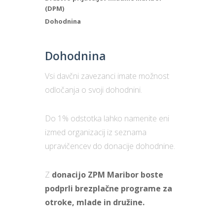
(DPM)
Dohodnina
Dohodnina
Vsi davčni zavezanci imate možnost
odločanja o svoji dohodnini.
Do 1% odstotka lahko namenite eni
izmed organizacij iz seznama
upravičencev do donacije dohodnine.
Z
donacijo ZPM Maribor boste
podprli brezplačne programe za
otroke, mlade in družine.