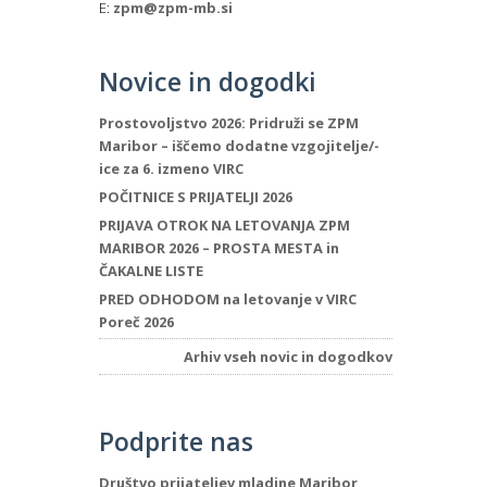
E:
zpm@zpm-mb.si
Novice in dogodki
Prostovoljstvo 2026: Pridruži se ZPM
Maribor – iščemo dodatne vzgojitelje/-
ice za 6. izmeno VIRC
POČITNICE S PRIJATELJI 2026
PRIJAVA OTROK NA LETOVANJA ZPM
MARIBOR 2026 – PROSTA MESTA in
ČAKALNE LISTE
PRED ODHODOM na letovanje v VIRC
Poreč 2026
Arhiv vseh novic in dogodkov
Podprite nas
Društvo prijateljev mladine Maribor