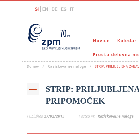
SI
EN
DE
ES
IT
Novice
Koledar
Prosta delovna m
Domov
Raziskovalne naloge
STRIP: PRILJUBLJENA ZAB
STRIP: PRILJUBLJEN
PRIPOMOČEK
Published
27/02/2015
Posted in:
Raziskovalne naloge