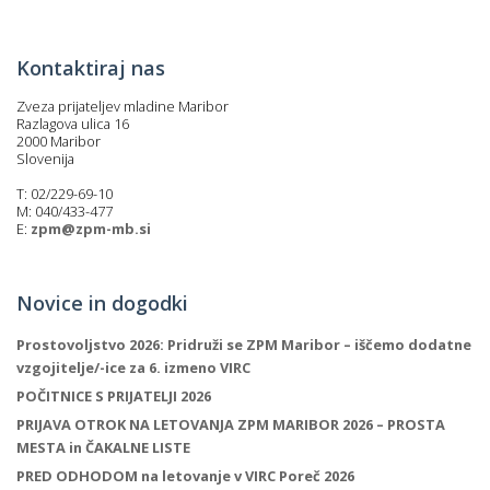
p
K
f
I
Kontaktiraj nas
P
P
Zveza prijateljev mladine Maribor
–
Razlagova ulica 16
p
2000 Maribor
Slovenija
T: 02/229-69-10
M
M: 040/433-477
E:
zpm@zpm-mb.si
c
Novice in dogodki
s
Prostovoljstvo 2026: Pridruži se ZPM Maribor – iščemo dodatne
O
vzgojitelje/-ice za 6. izmeno VIRC
POČITNICE S PRIJATELJI 2026
P
PRIJAVA OTROK NA LETOVANJA ZPM MARIBOR 2026 – PROSTA
s
MESTA in ČAKALNE LISTE
p
PRED ODHODOM na letovanje v VIRC Poreč 2026
–