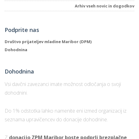
Arhiv vseh novic in dogodkov
P
Podprite nas
/
P
Društvo prijateljev mladine Maribor (DPM)
Dohodnina
o
Dohodnina
P
Vsi davčni zavezanci imate možnost odločanja o svoji
R
dohodnini.
s
Do 1% odstotka lahko namenite eni izmed organizacij iz
p
seznama upravičencev do donacije dohodnine.
–
Z
donacijo ZPM Maribor boste podprli brezplačne
t