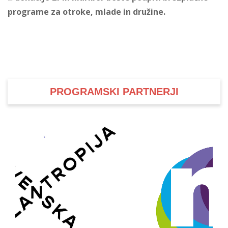
programe za otroke, mlade in družine.
i
U
d
PROGRAMSKI PARTNERJI
–
v
l
l