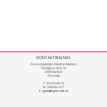
KONTAKTIRAJ NAS
Zveza prijateljev mladine Maribor
Razlagova ulica 16
2000 Maribor
Slovenija
T: 02/229-69-10
M: 040/433-477
E:
zpm@zpm-mb.si