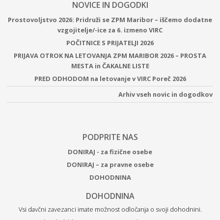
NOVICE IN DOGODKI
Prostovoljstvo 2026: Pridruži se ZPM Maribor – iščemo dodatne
vzgojitelje/-ice za 6. izmeno VIRC
POČITNICE S PRIJATELJI 2026
PRIJAVA OTROK NA LETOVANJA ZPM MARIBOR 2026 – PROSTA
MESTA in ČAKALNE LISTE
PRED ODHODOM na letovanje v VIRC Poreč 2026
Arhiv vseh novic in dogodkov
PODPRITE NAS
DONIRAJ - za fizične osebe
DONIRAJ – za pravne osebe
DOHODNINA
DOHODNINA
Vsi davčni zavezanci imate možnost odločanja o svoji dohodnini.