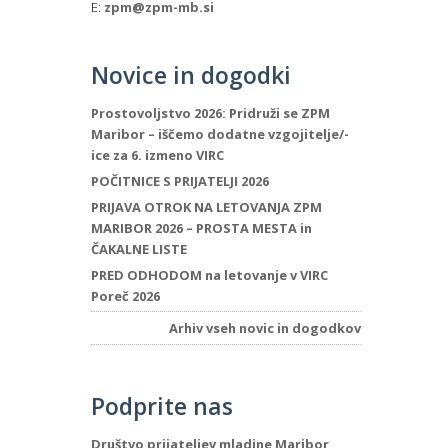
E:
zpm@zpm-mb.si
Novice in dogodki
Prostovoljstvo 2026: Pridruži se ZPM
Maribor – iščemo dodatne vzgojitelje/-
ice za 6. izmeno VIRC
POČITNICE S PRIJATELJI 2026
PRIJAVA OTROK NA LETOVANJA ZPM
MARIBOR 2026 – PROSTA MESTA in
ČAKALNE LISTE
PRED ODHODOM na letovanje v VIRC
Poreč 2026
Arhiv vseh novic in dogodkov
Podprite nas
Društvo prijateljev mladine Maribor