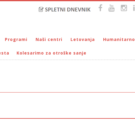
Programi
Naši centri
Letovanja
Humanitarno
esta
Kolesarimo za otroške sanje
Bralna značka
DUM Maribor
Letovanje – VIRC Poreč
Pomežik soncu
Eko programi
VIRC Poreč
Letovanje – DMZ na Pohorju
Dohodnina – Dru
Cunjami – izmenjevalnica oblačil
Galerija male Velike umetnosti
DMZ na Pohorju
Društvo prijate
Info-DUM
Mladi za napredek Maribora
Mladinski center DUM
Omogočimo sanje
Otroški parlament
Počitnice s prijatelji – DUM Maribor
Prireditve / Pust, Teden otroka, dedek Mraz …
Prostovoljstvo