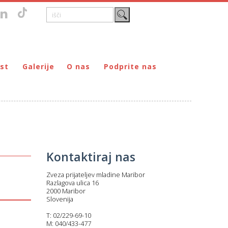
st
Galerije
O nas
Podprite nas
Zgodovina
DONIRAJ – za fizične osebe
štvo prijateljev mladine Maribor
Poslanstvo
DONIRAJ – za pravne osebe
ljev mladine Maribor
Organi
PODARI DOHODNINO
Kontakti
Društva
Prostovoljci
Kontaktiraj nas
Partnerji
Zveza prijateljev mladine Maribor
Transparentnost delovanja
Razlagova ulica 16
2000 Maribor
Slovenija
T: 02/229-69-10
M: 040/433-477