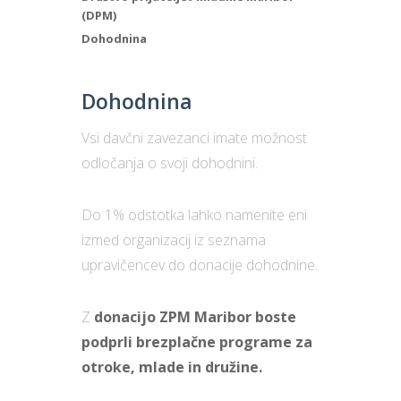
(DPM)
Dohodnina
Dohodnina
Vsi davčni zavezanci imate možnost
odločanja o svoji dohodnini.
Do 1% odstotka lahko namenite eni
izmed organizacij iz seznama
upravičencev do donacije dohodnine.
Z
donacijo ZPM Maribor boste
podprli brezplačne programe za
otroke, mlade in družine.