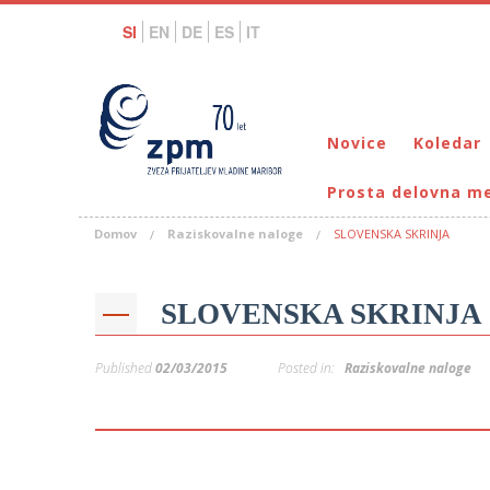
SI
EN
DE
ES
IT
Novice
Koledar
Prosta delovna m
Domov
Raziskovalne naloge
SLOVENSKA SKRINJA
SLOVENSKA SKRINJA
Published
02/03/2015
Posted in:
Raziskovalne naloge