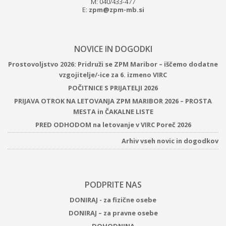
M: 040/433-477
E:
zpm@zpm-mb.si
NOVICE IN DOGODKI
Prostovoljstvo 2026: Pridruži se ZPM Maribor – iščemo dodatne
vzgojitelje/-ice za 6. izmeno VIRC
POČITNICE S PRIJATELJI 2026
PRIJAVA OTROK NA LETOVANJA ZPM MARIBOR 2026 – PROSTA
MESTA in ČAKALNE LISTE
PRED ODHODOM na letovanje v VIRC Poreč 2026
Arhiv vseh novic in dogodkov
PODPRITE NAS
DONIRAJ - za fizične osebe
DONIRAJ – za pravne osebe