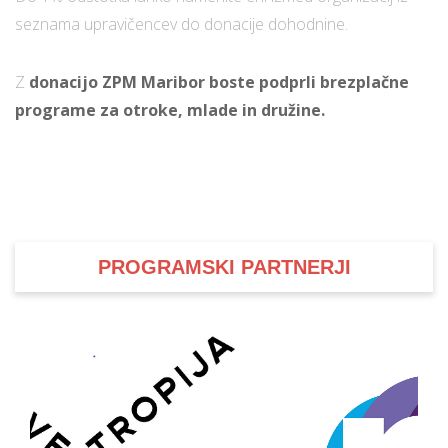
seznama upravičencev do donacije dohodnine.
i
Z
donacijo ZPM Maribor boste podprli brezplačne
programe za otroke, mlade in družine.
U
d
–
PROGRAMSKI PARTNERJI
v
l
l