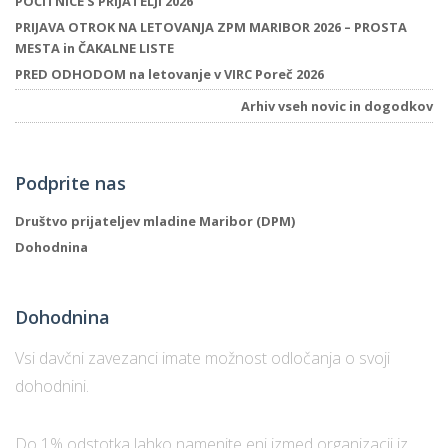
POČITNICE S PRIJATELJI 2026
PRIJAVA OTROK NA LETOVANJA ZPM MARIBOR 2026 – PROSTA
MESTA in ČAKALNE LISTE
P
PRED ODHODOM na letovanje v VIRC Poreč 2026
/
Arhiv vseh novic in dogodkov
P
o
Podprite nas
Društvo prijateljev mladine Maribor (DPM)
Dohodnina
P
R
Dohodnina
s
Vsi davčni zavezanci imate možnost odločanja o svoji
p
dohodnini.
–
Do 1% odstotka lahko namenite eni izmed organizacij iz
t