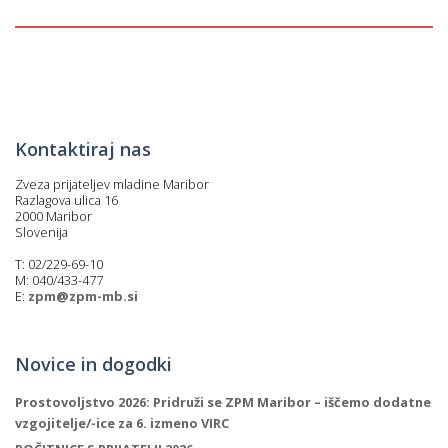
p
K
f
I
P
P
–
p
Kontaktiraj nas
Zveza prijateljev mladine Maribor
M
Razlagova ulica 16
2000 Maribor
c
Slovenija
T: 02/229-69-10
M: 040/433-477
s
E:
zpm@zpm-mb.si
O
Novice in dogodki
P
s
Prostovoljstvo 2026: Pridruži se ZPM Maribor – iščemo dodatne
p
vzgojitelje/-ice za 6. izmeno VIRC
–