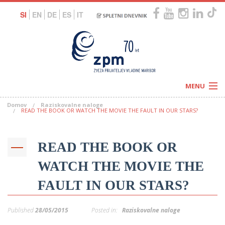
SI
EN
DE
ES
IT
MENU
Domov
Raziskovalne naloge
Novice
READ THE BOOK OR WATCH THE MOVIE THE FAULT IN OUR STARS?
Koledar
Programi
Naši centri
Letovanja
READ THE BOOK OR
Humanitarnost
c
Galerije
O nas
WATCH THE MOVIE THE
Podprite nas
–
Prosta delovna mesta
FAULT IN OUR STARS?
Kolesarimo za otroške sanje
G
–
Published
28/05/2015
Posted in:
Raziskovalne naloge
–
V
–