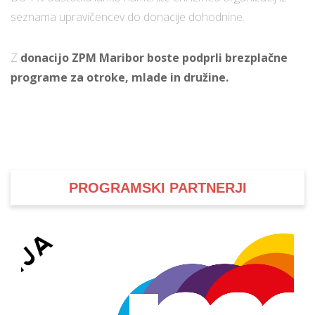
seznama upravičencev do donacije dohodnine.
i
Z
donacijo ZPM Maribor boste podprli brezplačne
programe za otroke, mlade in družine.
U
d
–
PROGRAMSKI PARTNERJI
v
l
l