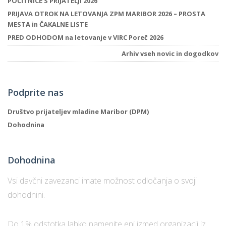
POČITNICE S PRIJATELJI 2026
PRIJAVA OTROK NA LETOVANJA ZPM MARIBOR 2026 – PROSTA
MESTA in ČAKALNE LISTE
P
PRED ODHODOM na letovanje v VIRC Poreč 2026
/
Arhiv vseh novic in dogodkov
P
o
Podprite nas
Društvo prijateljev mladine Maribor (DPM)
Dohodnina
P
R
Dohodnina
s
Vsi davčni zavezanci imate možnost odločanja o svoji
p
dohodnini.
–
Do 1% odstotka lahko namenite eni izmed organizacij iz
t