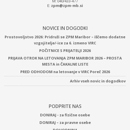
M: 040/433-477
E:
zpm@zpm-mb.si
NOVICE IN DOGODKI
Prostovoljstvo 2026: Pridruži se ZPM Maribor – iščemo dodatne
vzgojitelje/-ice za 6. izmeno VIRC
POČITNICE S PRIJATELJI 2026
PRIJAVA OTROK NA LETOVANJA ZPM MARIBOR 2026 – PROSTA
MESTA in ČAKALNE LISTE
PRED ODHODOM na letovanje v VIRC Poreč 2026
Arhiv vseh novic in dogodkov
PODPRITE NAS
DONIRAJ - za fizične osebe
DONIRAJ – za pravne osebe