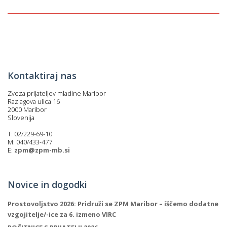
p
K
f
I
P
P
–
p
Kontaktiraj nas
Zveza prijateljev mladine Maribor
M
Razlagova ulica 16
2000 Maribor
c
Slovenija
T: 02/229-69-10
M: 040/433-477
s
E:
zpm@zpm-mb.si
O
Novice in dogodki
P
s
Prostovoljstvo 2026: Pridruži se ZPM Maribor – iščemo dodatne
p
vzgojitelje/-ice za 6. izmeno VIRC
–