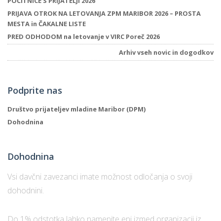
POČITNICE S PRIJATELJI 2026
PRIJAVA OTROK NA LETOVANJA ZPM MARIBOR 2026 – PROSTA
MESTA in ČAKALNE LISTE
P
PRED ODHODOM na letovanje v VIRC Poreč 2026
/
Arhiv vseh novic in dogodkov
P
o
Podprite nas
Društvo prijateljev mladine Maribor (DPM)
Dohodnina
P
R
Dohodnina
s
Vsi davčni zavezanci imate možnost odločanja o svoji
p
dohodnini.
–
Do 1% odstotka lahko namenite eni izmed organizacij iz
t