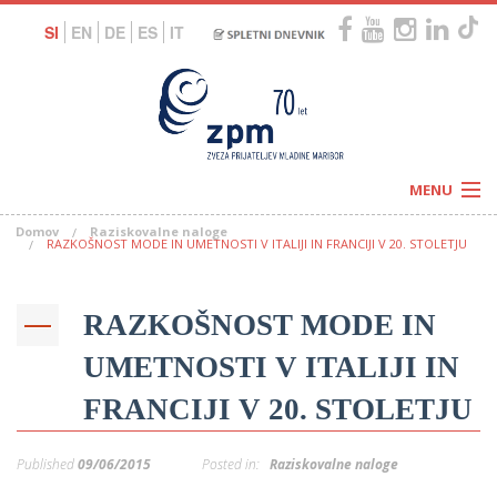
SI
EN
DE
ES
IT
MENU
Domov
Raziskovalne naloge
Novice
RAZKOŠNOST MODE IN UMETNOSTI V ITALIJI IN FRANCIJI V 20. STOLETJU
Koledar
Programi
Naši centri
Letovanja
RAZKOŠNOST MODE IN
Humanitarnost
c
Galerije
O nas
UMETNOSTI V ITALIJI IN
Podprite nas
–
Prosta delovna mesta
FRANCIJI V 20. STOLETJU
Kolesarimo za otroške sanje
G
–
Published
09/06/2015
Posted in:
Raziskovalne naloge
–
V
–