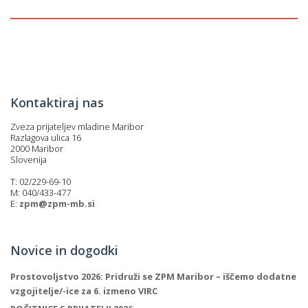
p
K
f
I
P
P
–
p
Kontaktiraj nas
Zveza prijateljev mladine Maribor
M
Razlagova ulica 16
2000 Maribor
c
Slovenija
T: 02/229-69-10
M: 040/433-477
s
E:
zpm@zpm-mb.si
O
Novice in dogodki
P
s
Prostovoljstvo 2026: Pridruži se ZPM Maribor – iščemo dodatne
p
vzgojitelje/-ice za 6. izmeno VIRC
–