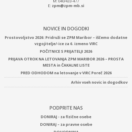
M: 040/433-477
E:
zpm@zpm-mb.si
NOVICE IN DOGODKI
Prostovoljstvo 2026: Pridruži se ZPM Maribor – iščemo dodatne
vzgojitelje/-ice za 6. izmeno VIRC
POČITNICE S PRIJATELJI 2026
PRIJAVA OTROK NA LETOVANJA ZPM MARIBOR 2026 – PROSTA
MESTA in ČAKALNE LISTE
PRED ODHODOM na letovanje v VIRC Poreč 2026
Arhiv vseh novic in dogodkov
PODPRITE NAS
DONIRAJ - za fizične osebe
DONIRAJ – za pravne osebe