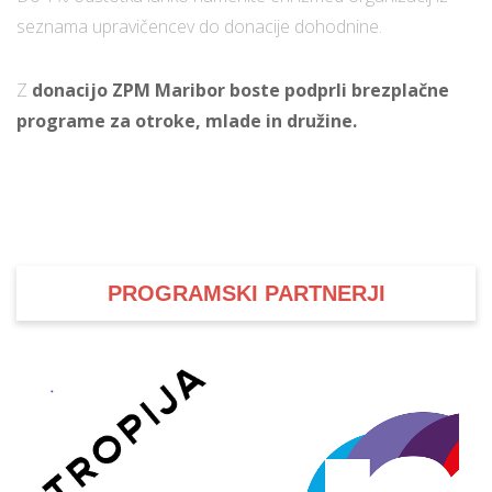
seznama upravičencev do donacije dohodnine.
i
Z
donacijo ZPM Maribor boste podprli brezplačne
programe za otroke, mlade in družine.
U
d
–
PROGRAMSKI PARTNERJI
v
l
l