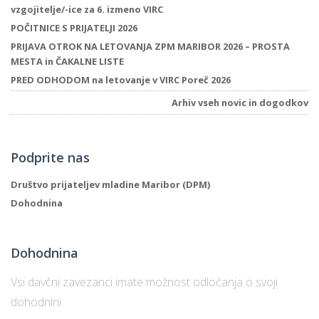
vzgojitelje/-ice za 6. izmeno VIRC
POČITNICE S PRIJATELJI 2026
PRIJAVA OTROK NA LETOVANJA ZPM MARIBOR 2026 – PROSTA
P
MESTA in ČAKALNE LISTE
/
PRED ODHODOM na letovanje v VIRC Poreč 2026
P
Arhiv vseh novic in dogodkov
o
Podprite nas
Društvo prijateljev mladine Maribor (DPM)
P
Dohodnina
R
s
Dohodnina
p
Vsi davčni zavezanci imate možnost odločanja o svoji
–
dohodnini.
t