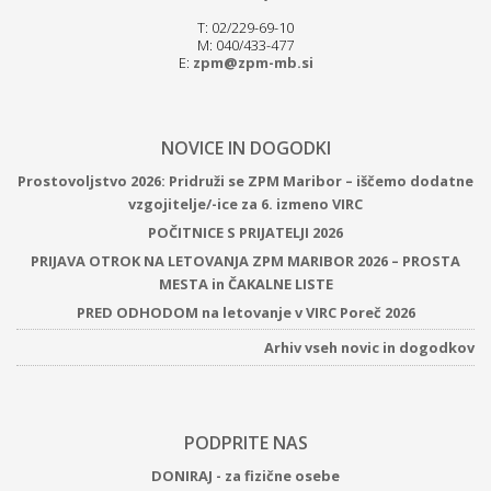
T: 02/229-69-10
M: 040/433-477
E:
zpm@zpm-mb.si
NOVICE IN DOGODKI
Prostovoljstvo 2026: Pridruži se ZPM Maribor – iščemo dodatne
vzgojitelje/-ice za 6. izmeno VIRC
POČITNICE S PRIJATELJI 2026
PRIJAVA OTROK NA LETOVANJA ZPM MARIBOR 2026 – PROSTA
MESTA in ČAKALNE LISTE
PRED ODHODOM na letovanje v VIRC Poreč 2026
Arhiv vseh novic in dogodkov
PODPRITE NAS
DONIRAJ - za fizične osebe