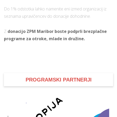
Do 1% odstotka lahko namenite eni izmed organizacij iz
seznama upravičencev do donacije dohodnine.
i
Z
donacijo ZPM Maribor boste podprli brezplačne
U
d
programe za otroke, mlade in družine.
–
v
l
PROGRAMSKI PARTNERJI
l