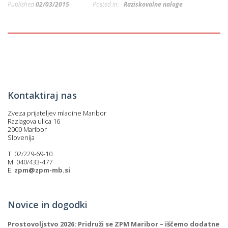
Published
02/03/2015
Posted in:
Raziskovalne naloge
p
K
f
I
P
P
–
p
Kontaktiraj nas
M
c
Zveza prijateljev mladine Maribor
Razlagova ulica 16
2000 Maribor
Slovenija
s
T: 02/229-69-10
O
M: 040/433-477
E:
zpm@zpm-mb.si
P
s
Novice in dogodki
p
Prostovoljstvo 2026: Pridruži se ZPM Maribor – iščemo dodatne
–