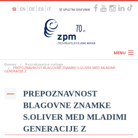
SI
EN
DE
ES
IT
MENU
Domov
Raziskovalne naloge
Novice
PREPOZNAVNOST BLAGOVNE ZNAMKE S.OLIVER MED MLADIMI
Koledar
GENERACIJE Z
Programi
Naši centri
Letovanja
Humanitarnost
PREPOZNAVNOST
c
Galerije
O nas
BLAGOVNE ZNAMKE
Podprite nas
–
Prosta delovna mesta
Kolesarimo za otroške sanje
S.OLIVER MED MLADIMI
G
GENERACIJE Z
–
–
V
–