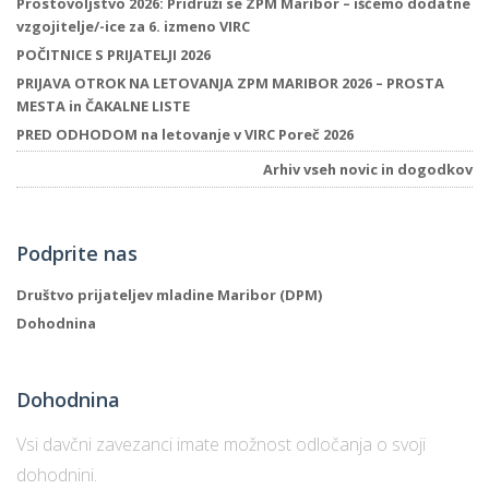
Prostovoljstvo 2026: Pridruži se ZPM Maribor – iščemo dodatne
vzgojitelje/-ice za 6. izmeno VIRC
POČITNICE S PRIJATELJI 2026
P
PRIJAVA OTROK NA LETOVANJA ZPM MARIBOR 2026 – PROSTA
/
MESTA in ČAKALNE LISTE
P
PRED ODHODOM na letovanje v VIRC Poreč 2026
Arhiv vseh novic in dogodkov
o
Podprite nas
P
Društvo prijateljev mladine Maribor (DPM)
R
Dohodnina
s
Dohodnina
p
Vsi davčni zavezanci imate možnost odločanja o svoji
–
dohodnini.
t