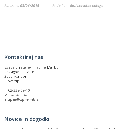
p
Published
03/06/2015
Posted in:
Raziskovalne naloge
K
f
I
P
P
–
p
M
Kontaktiraj nas
c
Zveza prijateljev mladine Maribor
Razlagova ulica 16
2000 Maribor
Slovenija
s
T: 02/229-69-10
O
M: 040/433-477
E:
zpm@zpm-mb.si
P
s
Novice in dogodki
p
–