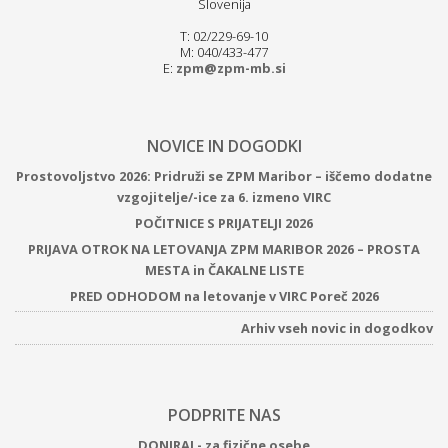
Slovenija
T: 02/229-69-10
M: 040/433-477
E:
zpm@zpm-mb.si
NOVICE IN DOGODKI
Prostovoljstvo 2026: Pridruži se ZPM Maribor – iščemo dodatne
vzgojitelje/-ice za 6. izmeno VIRC
POČITNICE S PRIJATELJI 2026
PRIJAVA OTROK NA LETOVANJA ZPM MARIBOR 2026 – PROSTA
MESTA in ČAKALNE LISTE
PRED ODHODOM na letovanje v VIRC Poreč 2026
Arhiv vseh novic in dogodkov
PODPRITE NAS
DONIRAJ - za fizične osebe