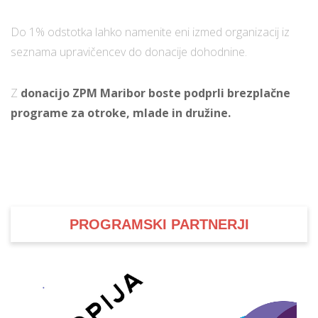
Do 1% odstotka lahko namenite eni izmed organizacij iz
i
seznama upravičencev do donacije dohodnine.
U
Z
donacijo ZPM Maribor boste podprli brezplačne
d
programe za otroke, mlade in družine.
–
v
l
PROGRAMSKI PARTNERJI
l