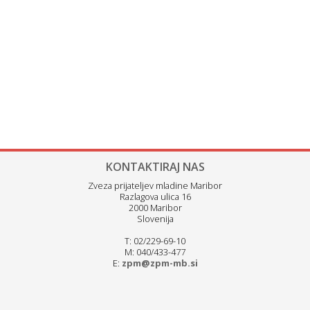
KONTAKTIRAJ NAS
Zveza prijateljev mladine Maribor
Razlagova ulica 16
2000 Maribor
Slovenija
T: 02/229-69-10
M: 040/433-477
E:
zpm@zpm-mb.si