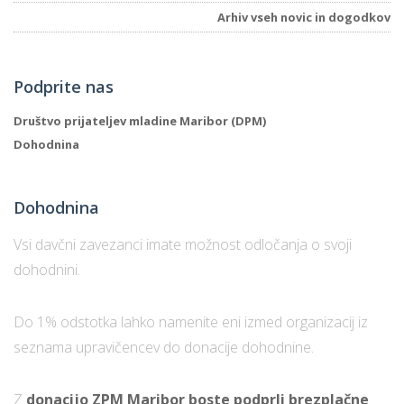
Arhiv vseh novic in dogodkov
P
Podprite nas
/
P
Društvo prijateljev mladine Maribor (DPM)
Dohodnina
o
Dohodnina
P
Vsi davčni zavezanci imate možnost odločanja o svoji
R
dohodnini.
s
Do 1% odstotka lahko namenite eni izmed organizacij iz
p
seznama upravičencev do donacije dohodnine.
–
Z
donacijo ZPM Maribor boste podprli brezplačne
t