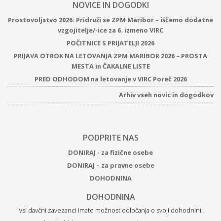
NOVICE IN DOGODKI
Prostovoljstvo 2026: Pridruži se ZPM Maribor – iščemo dodatne
vzgojitelje/-ice za 6. izmeno VIRC
POČITNICE S PRIJATELJI 2026
PRIJAVA OTROK NA LETOVANJA ZPM MARIBOR 2026 – PROSTA
MESTA in ČAKALNE LISTE
PRED ODHODOM na letovanje v VIRC Poreč 2026
Arhiv vseh novic in dogodkov
PODPRITE NAS
DONIRAJ - za fizične osebe
DONIRAJ – za pravne osebe
DOHODNINA
DOHODNINA
Vsi davčni zavezanci imate možnost odločanja o svoji dohodnini.