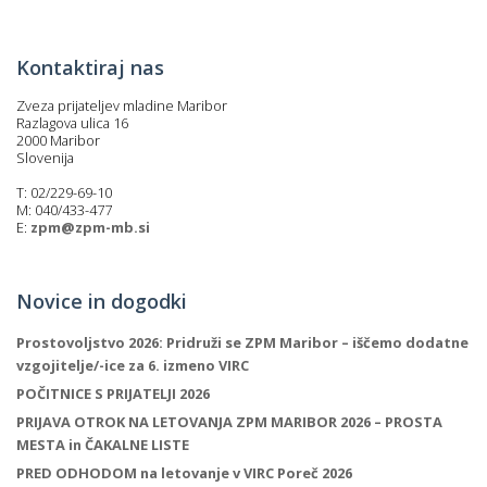
p
K
f
I
Kontaktiraj nas
P
P
Zveza prijateljev mladine Maribor
–
Razlagova ulica 16
p
2000 Maribor
Slovenija
T: 02/229-69-10
M
M: 040/433-477
E:
zpm@zpm-mb.si
c
Novice in dogodki
s
Prostovoljstvo 2026: Pridruži se ZPM Maribor – iščemo dodatne
O
vzgojitelje/-ice za 6. izmeno VIRC
POČITNICE S PRIJATELJI 2026
P
PRIJAVA OTROK NA LETOVANJA ZPM MARIBOR 2026 – PROSTA
s
MESTA in ČAKALNE LISTE
p
PRED ODHODOM na letovanje v VIRC Poreč 2026
–