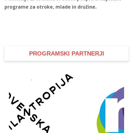
programe za otroke, mlade in družine.
i
U
d
PROGRAMSKI PARTNERJI
–
v
l
l