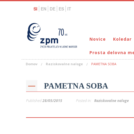
SI
EN
DE
ES
IT
Novice
Koledar
Prosta delovna m
Domov
Raziskovalne naloge
PAMETNA SOBA
PAMETNA SOBA
Published
28/05/2015
Posted in:
Raziskovalne naloge