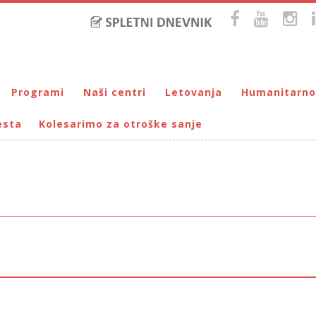
Programi
Naši centri
Letovanja
Humanitarno
esta
Kolesarimo za otroške sanje
Bralna značka
DUM Maribor
Letovanje – VIRC Poreč
Pomežik soncu
Eko programi
VIRC Poreč
Letovanje – DMZ na Pohorju
Dohodnina – Dru
Cunjami – izmenjevalnica oblačil
Galerija male Velike umetnosti
DMZ na Pohorju
Društvo prijate
Info-DUM
Mladi za napredek Maribora
Mladinski center DUM
Omogočimo sanje
Otroški parlament
Počitnice s prijatelji – DUM Maribor
Prireditve / Pust, Teden otroka, dedek Mraz …
Prostovoljstvo