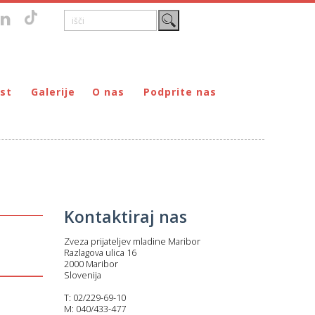
st
Galerije
O nas
Podprite nas
Zgodovina
DONIRAJ – za fizične osebe
štvo prijateljev mladine Maribor
Poslanstvo
DONIRAJ – za pravne osebe
ljev mladine Maribor
Organi
PODARI DOHODNINO
Kontakti
Društva
Prostovoljci
Kontaktiraj nas
Partnerji
Zveza prijateljev mladine Maribor
Transparentnost delovanja
Razlagova ulica 16
2000 Maribor
Slovenija
T: 02/229-69-10
M: 040/433-477