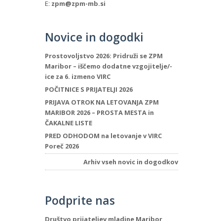
E:
zpm@zpm-mb.si
Novice in dogodki
Prostovoljstvo 2026: Pridruži se ZPM
Maribor – iščemo dodatne vzgojitelje/-
ice za 6. izmeno VIRC
POČITNICE S PRIJATELJI 2026
PRIJAVA OTROK NA LETOVANJA ZPM
MARIBOR 2026 – PROSTA MESTA in
ČAKALNE LISTE
PRED ODHODOM na letovanje v VIRC
Poreč 2026
Arhiv vseh novic in dogodkov
Podprite nas
Društvo prijateljev mladine Maribor