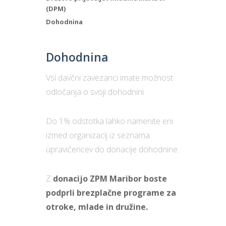
(DPM)
Dohodnina
Dohodnina
Vsi davčni zavezanci imate možnost
odločanja o svoji dohodnini.
Do 1% odstotka lahko namenite eni
izmed organizacij iz seznama
upravičencev do donacije dohodnine.
Z
donacijo ZPM Maribor boste
podprli brezplačne programe za
otroke, mlade in družine.