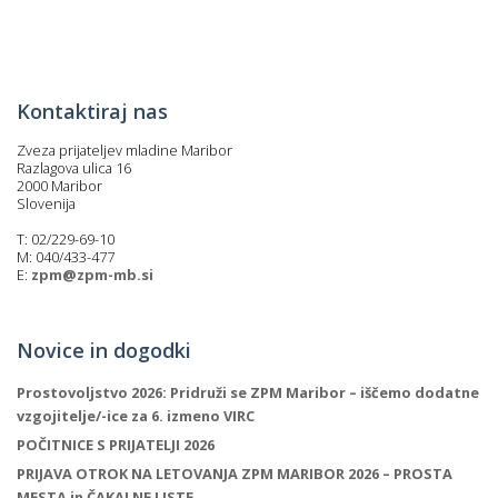
p
K
f
I
P
P
Kontaktiraj nas
–
p
Zveza prijateljev mladine Maribor
Razlagova ulica 16
2000 Maribor
Slovenija
M
T: 02/229-69-10
c
M: 040/433-477
E:
zpm@zpm-mb.si
s
Novice in dogodki
O
Prostovoljstvo 2026: Pridruži se ZPM Maribor – iščemo dodatne
P
vzgojitelje/-ice za 6. izmeno VIRC
s
POČITNICE S PRIJATELJI 2026
p
PRIJAVA OTROK NA LETOVANJA ZPM MARIBOR 2026 – PROSTA
–
MESTA in ČAKALNE LISTE