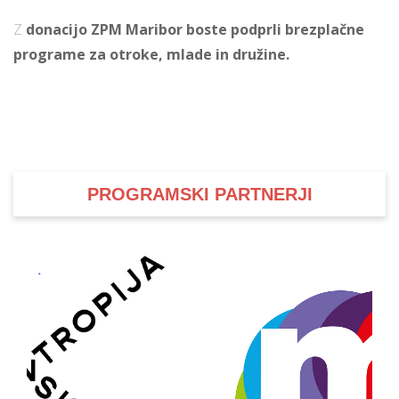
Z
donacijo ZPM Maribor boste podprli brezplačne
programe za otroke, mlade in družine.
i
U
d
PROGRAMSKI PARTNERJI
–
v
l
l