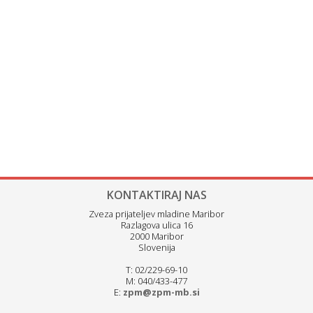
KONTAKTIRAJ NAS
Zveza prijateljev mladine Maribor
Razlagova ulica 16
2000 Maribor
Slovenija
T: 02/229-69-10
M: 040/433-477
E:
zpm@zpm-mb.si