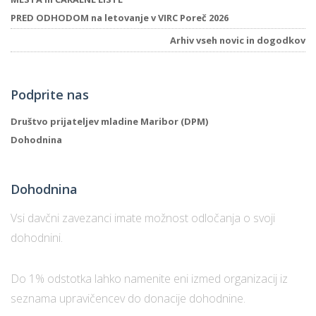
PRED ODHODOM na letovanje v VIRC Poreč 2026
Arhiv vseh novic in dogodkov
P
/
P
Podprite nas
o
Društvo prijateljev mladine Maribor (DPM)
Dohodnina
Dohodnina
P
R
Vsi davčni zavezanci imate možnost odločanja o svoji
dohodnini.
s
p
Do 1% odstotka lahko namenite eni izmed organizacij iz
–
seznama upravičencev do donacije dohodnine.
t