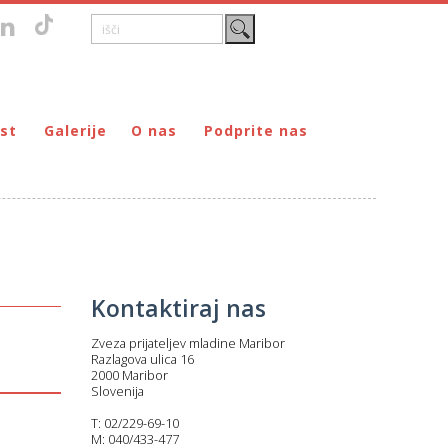
st
Galerije
O nas
Podprite nas
Zgodovina
DONIRAJ – za fizične osebe
štvo prijateljev mladine Maribor
Poslanstvo
DONIRAJ – za pravne osebe
ljev mladine Maribor
Organi
PODARI DOHODNINO
Kontakti
Društva
Prostovoljci
Kontaktiraj nas
Partnerji
Zveza prijateljev mladine Maribor
Transparentnost delovanja
Razlagova ulica 16
2000 Maribor
Slovenija
T: 02/229-69-10
M: 040/433-477