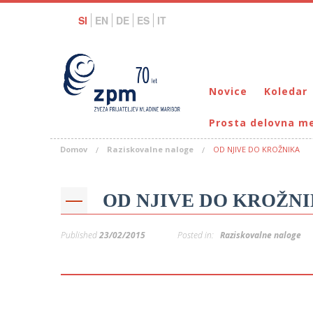
SI
EN
DE
ES
IT
Novice
Koledar
Prosta delovna m
Domov
Raziskovalne naloge
OD NJIVE DO KROŽNIKA
OD NJIVE DO KROŽN
Published
23/02/2015
Posted in:
Raziskovalne naloge