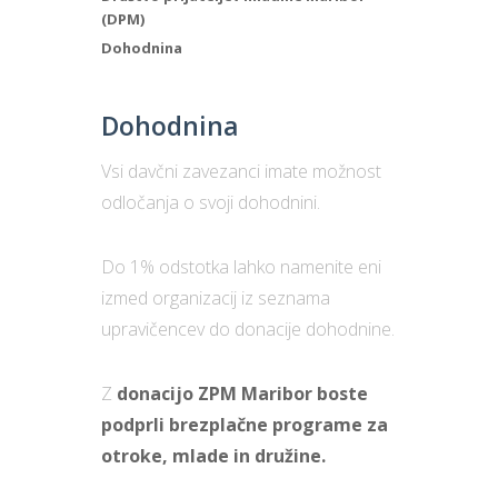
(DPM)
Dohodnina
Dohodnina
Vsi davčni zavezanci imate možnost
odločanja o svoji dohodnini.
Do 1% odstotka lahko namenite eni
izmed organizacij iz seznama
upravičencev do donacije dohodnine.
Z
donacijo ZPM Maribor boste
podprli brezplačne programe za
otroke, mlade in družine.