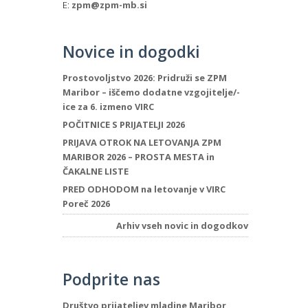
E:
zpm@zpm-mb.si
Novice in dogodki
Prostovoljstvo 2026: Pridruži se ZPM
Maribor – iščemo dodatne vzgojitelje/-
ice za 6. izmeno VIRC
POČITNICE S PRIJATELJI 2026
PRIJAVA OTROK NA LETOVANJA ZPM
MARIBOR 2026 – PROSTA MESTA in
ČAKALNE LISTE
PRED ODHODOM na letovanje v VIRC
Poreč 2026
Arhiv vseh novic in dogodkov
Podprite nas
Društvo prijateljev mladine Maribor