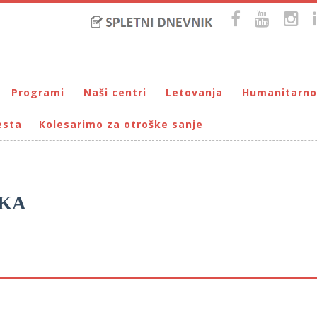
Programi
Naši centri
Letovanja
Humanitarno
esta
Kolesarimo za otroške sanje
Bralna značka
DUM Maribor
Letovanje – VIRC Poreč
Pomežik soncu
Eko programi
VIRC Poreč
Letovanje – DMZ na Pohorju
Dohodnina – Dru
Cunjami – izmenjevalnica oblačil
Galerija male Velike umetnosti
DMZ na Pohorju
Društvo prijate
Info-DUM
Mladi za napredek Maribora
IKA
Mladinski center DUM
Omogočimo sanje
Otroški parlament
Počitnice s prijatelji – DUM Maribor
Prireditve / Pust, Teden otroka, dedek Mraz …
Prostovoljstvo