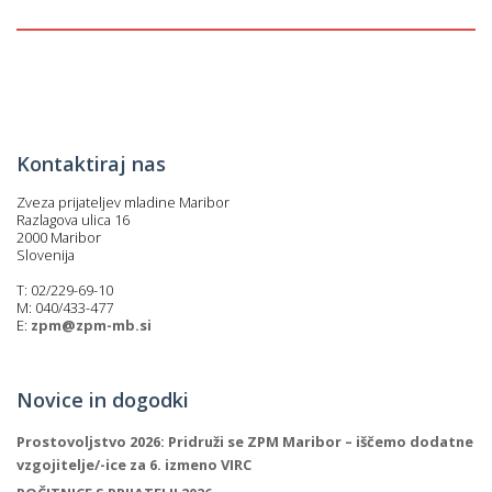
p
K
f
I
P
P
–
p
Kontaktiraj nas
Zveza prijateljev mladine Maribor
M
Razlagova ulica 16
2000 Maribor
c
Slovenija
T: 02/229-69-10
M: 040/433-477
s
E:
zpm@zpm-mb.si
O
Novice in dogodki
P
s
Prostovoljstvo 2026: Pridruži se ZPM Maribor – iščemo dodatne
p
vzgojitelje/-ice za 6. izmeno VIRC
–