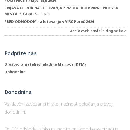
POČITNICE S PRIJATELJI 2026
PRIJAVA OTROK NA LETOVANJA ZPM MARIBOR 2026 – PROSTA
MESTA in ČAKALNE LISTE
P
PRED ODHODOM na letovanje v VIRC Poreč 2026
/
Arhiv vseh novic in dogodkov
P
o
Podprite nas
Društvo prijateljev mladine Maribor (DPM)
Dohodnina
P
R
Dohodnina
s
Vsi davčni zavezanci imate možnost odločanja o svoji
p
dohodnini.
–
Do 1% odstotka lahko namenite eni izmed organizacij iz
t