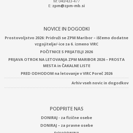
M: 040/433-477
E:
zpm@zpm-mb.si
NOVICE IN DOGODKI
Prostovoljstvo 2026: Pridruži se ZPM Maribor – iščemo dodatne
vzgojitelje/-ice za 6. izmeno VIRC
POČITNICE S PRIJATELJI 2026
PRIJAVA OTROK NA LETOVANJA ZPM MARIBOR 2026 – PROSTA
MESTA in ČAKALNE LISTE
PRED ODHODOM na letovanje v VIRC Poreč 2026
Arhiv vseh novic in dogodkov
PODPRITE NAS
DONIRAJ - za fizične osebe
DONIRAJ – za pravne osebe