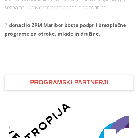
seznama upravičencev do donacije dohodnine.
i
Z
donacijo ZPM Maribor boste podprli brezplačne
programe za otroke, mlade in družine.
U
d
–
PROGRAMSKI PARTNERJI
v
l
l