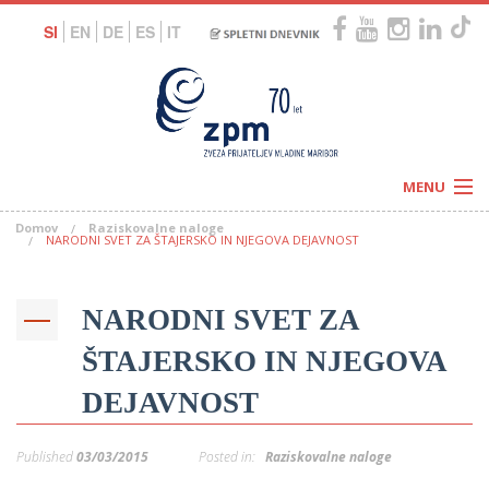
SI
EN
DE
ES
IT
MENU
Domov
Raziskovalne naloge
Novice
NARODNI SVET ZA ŠTAJERSKO IN NJEGOVA DEJAVNOST
Koledar
Programi
Naši centri
Letovanja
NARODNI SVET ZA
Humanitarnost
c
Galerije
O nas
ŠTAJERSKO IN NJEGOVA
Podprite nas
–
Prosta delovna mesta
DEJAVNOST
Kolesarimo za otroške sanje
G
–
Published
03/03/2015
Posted in:
Raziskovalne naloge
–
V
–