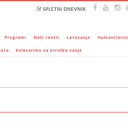
Programi
Naši centri
Letovanja
Humanitarno
esta
Kolesarimo za otroške sanje
Bralna značka
DUM Maribor
Letovanje – VIRC Poreč
Pomežik soncu
Eko programi
VIRC Poreč
Letovanje – DMZ na Pohorju
Dohodnina – Dru
Cunjami – izmenjevalnica oblačil
Galerija male Velike umetnosti
DMZ na Pohorju
Društvo prijate
Info-DUM
Mladi za napredek Maribora
Mladinski center DUM
Omogočimo sanje
Otroški parlament
Počitnice s prijatelji – DUM Maribor
Prireditve / Pust, Teden otroka, dedek Mraz …
Prostovoljstvo