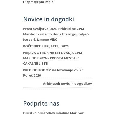
E:
zpm@zpm-mb.si
Novice in dogodki
Prostovoljstvo 2026: Pridruži se ZPM
Maribor – iščemo dodatne vzgojitelje/-
ice za 6. izmeno VIRC
POČITNICE S PRIJATELJI 2026
PRIJAVA OTROK NA LETOVANJA ZPM
MARIBOR 2026 – PROSTA MESTA in
ČAKALNE LISTE
PRED ODHODOM na letovanje v VIRC
Poreč 2026
Arhiv vseh novic in dogodkov
Podprite nas
Društvo prijateljev mladine Maribor