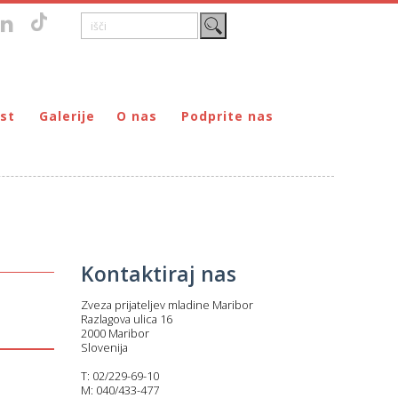
st
Galerije
O nas
Podprite nas
Zgodovina
DONIRAJ – za fizične osebe
štvo prijateljev mladine Maribor
Poslanstvo
DONIRAJ – za pravne osebe
ljev mladine Maribor
Organi
PODARI DOHODNINO
Kontakti
Društva
Prostovoljci
Kontaktiraj nas
Partnerji
Zveza prijateljev mladine Maribor
Transparentnost delovanja
Razlagova ulica 16
2000 Maribor
Slovenija
T: 02/229-69-10
M: 040/433-477