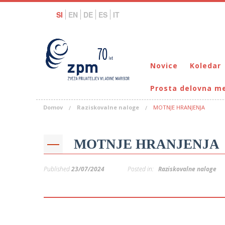
SI
EN
DE
ES
IT
Novice
Koledar
Prosta delovna m
Domov
Raziskovalne naloge
MOTNJE HRANJENJA
MOTNJE HRANJENJA
Published
23/07/2024
Posted in:
Raziskovalne naloge