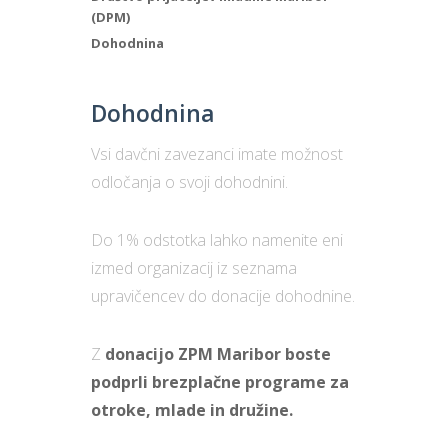
(DPM)
Dohodnina
Dohodnina
Vsi davčni zavezanci imate možnost
odločanja o svoji dohodnini.
Do 1% odstotka lahko namenite eni
izmed organizacij iz seznama
upravičencev do donacije dohodnine.
Z
donacijo ZPM Maribor boste
podprli brezplačne programe za
otroke, mlade in družine.