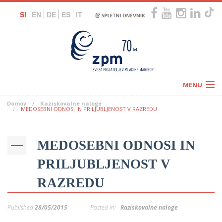
SI
EN
DE
ES
IT
MENU
Domov
Raziskovalne naloge
Novice
MEDOSEBNI ODNOSI IN PRILJUBLJENOST V RAZREDU
Koledar
Programi
Naši centri
Letovanja
MEDOSEBNI ODNOSI IN
Humanitarnost
c
Galerije
O nas
PRILJUBLJENOST V
Podprite nas
–
Prosta delovna mesta
RAZREDU
Kolesarimo za otroške sanje
G
–
Published
28/05/2015
Posted in:
Raziskovalne naloge
–
V
–