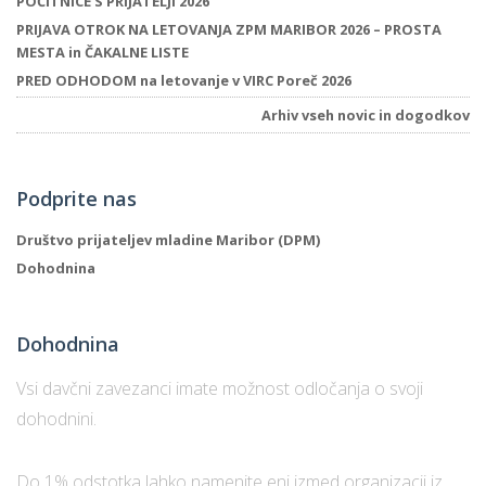
POČITNICE S PRIJATELJI 2026
PRIJAVA OTROK NA LETOVANJA ZPM MARIBOR 2026 – PROSTA
MESTA in ČAKALNE LISTE
P
PRED ODHODOM na letovanje v VIRC Poreč 2026
/
Arhiv vseh novic in dogodkov
P
o
Podprite nas
Društvo prijateljev mladine Maribor (DPM)
Dohodnina
P
R
Dohodnina
s
Vsi davčni zavezanci imate možnost odločanja o svoji
p
dohodnini.
–
Do 1% odstotka lahko namenite eni izmed organizacij iz
t