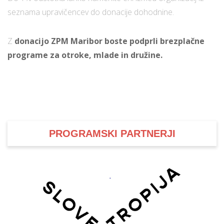
seznama upravičencev do donacije dohodnine.
i
Z
donacijo ZPM Maribor boste podprli brezplačne
programe za otroke, mlade in družine.
U
d
–
PROGRAMSKI PARTNERJI
v
l
l