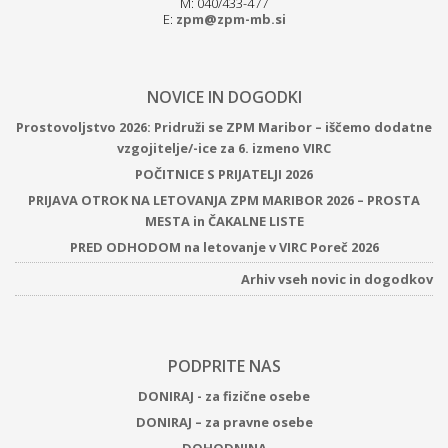
M: 040/433-477
E:
zpm@zpm-mb.si
NOVICE IN DOGODKI
Prostovoljstvo 2026: Pridruži se ZPM Maribor – iščemo dodatne
vzgojitelje/-ice za 6. izmeno VIRC
POČITNICE S PRIJATELJI 2026
PRIJAVA OTROK NA LETOVANJA ZPM MARIBOR 2026 – PROSTA
MESTA in ČAKALNE LISTE
PRED ODHODOM na letovanje v VIRC Poreč 2026
Arhiv vseh novic in dogodkov
PODPRITE NAS
DONIRAJ - za fizične osebe
DONIRAJ – za pravne osebe