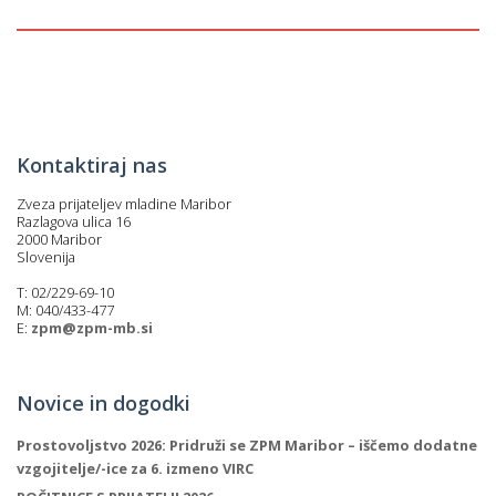
p
K
f
I
P
P
–
p
Kontaktiraj nas
Zveza prijateljev mladine Maribor
M
Razlagova ulica 16
2000 Maribor
c
Slovenija
T: 02/229-69-10
M: 040/433-477
s
E:
zpm@zpm-mb.si
O
Novice in dogodki
P
s
Prostovoljstvo 2026: Pridruži se ZPM Maribor – iščemo dodatne
p
vzgojitelje/-ice za 6. izmeno VIRC
–