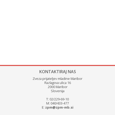
KONTAKTIRAJ NAS
Zveza prijateljev mladine Maribor
Razlagova ulica 16
2000 Maribor
Slovenija
T: 02/229-69-10
M: 040/433-477
E:
zpm@zpm-mb.si