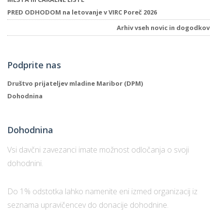
PRED ODHODOM na letovanje v VIRC Poreč 2026
Arhiv vseh novic in dogodkov
P
/
P
Podprite nas
o
Društvo prijateljev mladine Maribor (DPM)
Dohodnina
Dohodnina
P
R
Vsi davčni zavezanci imate možnost odločanja o svoji
dohodnini.
s
p
Do 1% odstotka lahko namenite eni izmed organizacij iz
–
seznama upravičencev do donacije dohodnine.
t