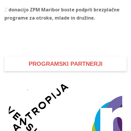
Z
donacijo ZPM Maribor boste podprli brezplačne
programe za otroke, mlade in družine.
i
U
d
PROGRAMSKI PARTNERJI
–
v
l
l