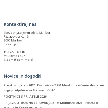
p
K
f
I
P
P
Kontaktiraj nas
–
p
Zveza prijateljev mladine Maribor
Razlagova ulica 16
2000 Maribor
Slovenija
M
T: 02/229-69-10
c
M: 040/433-477
E:
zpm@zpm-mb.si
s
Novice in dogodki
O
Prostovoljstvo 2026: Pridruži se ZPM Maribor – iščemo dodatne
P
vzgojitelje/-ice za 6. izmeno VIRC
s
POČITNICE S PRIJATELJI 2026
p
PRIJAVA OTROK NA LETOVANJA ZPM MARIBOR 2026 – PROSTA
–
MESTA in ČAKALNE LISTE