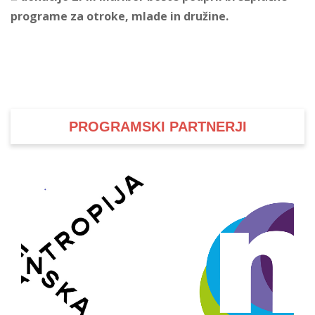
programe za otroke, mlade in družine.
i
U
d
PROGRAMSKI PARTNERJI
–
v
l
l