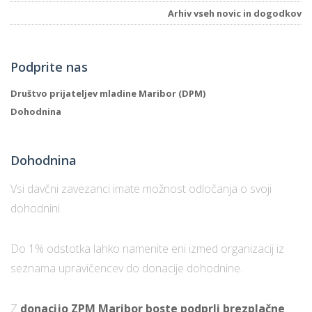
Arhiv vseh novic in dogodkov
P
Podprite nas
/
P
Društvo prijateljev mladine Maribor (DPM)
Dohodnina
o
Dohodnina
P
Vsi davčni zavezanci imate možnost odločanja o svoji
R
dohodnini.
s
Do 1% odstotka lahko namenite eni izmed organizacij iz
p
seznama upravičencev do donacije dohodnine.
–
Z
donacijo ZPM Maribor boste podprli brezplačne
t