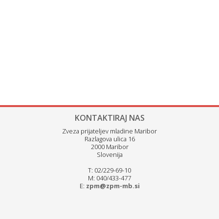
KONTAKTIRAJ NAS
Zveza prijateljev mladine Maribor
Razlagova ulica 16
2000 Maribor
Slovenija
T: 02/229-69-10
M: 040/433-477
E:
zpm@zpm-mb.si