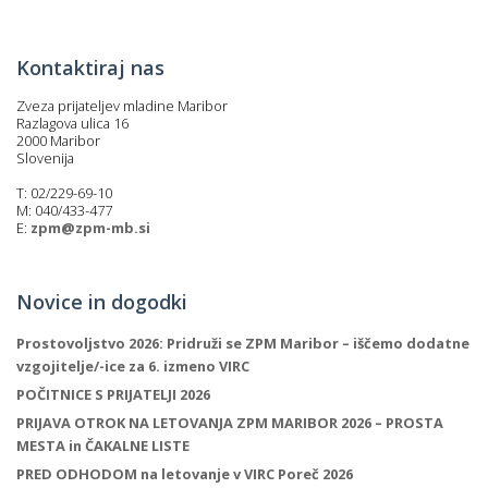
p
K
f
I
Kontaktiraj nas
P
P
Zveza prijateljev mladine Maribor
–
Razlagova ulica 16
p
2000 Maribor
Slovenija
T: 02/229-69-10
M
M: 040/433-477
E:
zpm@zpm-mb.si
c
Novice in dogodki
s
Prostovoljstvo 2026: Pridruži se ZPM Maribor – iščemo dodatne
O
vzgojitelje/-ice za 6. izmeno VIRC
POČITNICE S PRIJATELJI 2026
P
PRIJAVA OTROK NA LETOVANJA ZPM MARIBOR 2026 – PROSTA
s
MESTA in ČAKALNE LISTE
p
PRED ODHODOM na letovanje v VIRC Poreč 2026
–