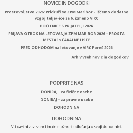
NOVICE IN DOGODKI
Prostovoljstvo 2026: Pridruži se ZPM Maribor – iščemo dodatne
vzgojitelje/-ice za 6. izmeno VIRC
POČITNICE S PRIJATELJI 2026
PRIJAVA OTROK NA LETOVANJA ZPM MARIBOR 2026 – PROSTA
MESTA in ČAKALNE LISTE
PRED ODHODOM na letovanje v VIRC Poreč 2026
Arhiv vseh novic in dogodkov
PODPRITE NAS
DONIRAJ - za fizične osebe
DONIRAJ – za pravne osebe
DOHODNINA
DOHODNINA
Vsi davčni zavezanci imate možnost odločanja o svoji dohodnini.