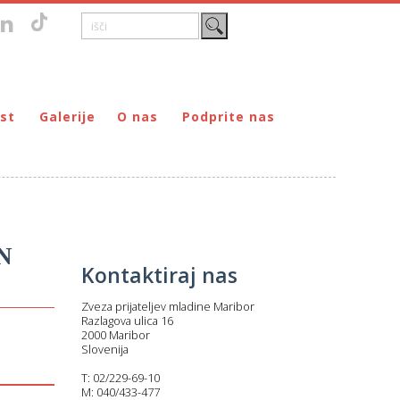
st
Galerije
O nas
Podprite nas
Zgodovina
DONIRAJ – za fizične osebe
štvo prijateljev mladine Maribor
Poslanstvo
DONIRAJ – za pravne osebe
ljev mladine Maribor
Organi
PODARI DOHODNINO
Kontakti
Društva
N
Prostovoljci
Kontaktiraj nas
Partnerji
Zveza prijateljev mladine Maribor
Transparentnost delovanja
Razlagova ulica 16
2000 Maribor
Slovenija
T: 02/229-69-10
M: 040/433-477