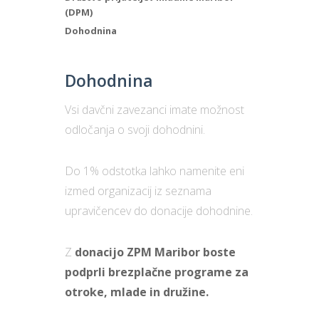
(DPM)
Dohodnina
Dohodnina
Vsi davčni zavezanci imate možnost
odločanja o svoji dohodnini.
Do 1% odstotka lahko namenite eni
izmed organizacij iz seznama
upravičencev do donacije dohodnine.
Z
donacijo ZPM Maribor boste
podprli brezplačne programe za
otroke, mlade in družine.