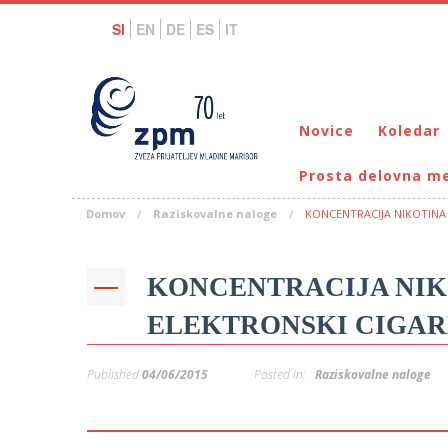
SI
EN
DE
ES
IT
Novice
Koledar
Prosta delovna m
Domov
Raziskovalne naloge
KONCENTRACIJA NIKOTINA 
KONCENTRACIJA NIKO
ELEKTRONSKI CIGAR
Published
04/06/2015
Posted in:
Raziskovalne naloge