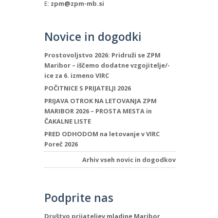
E:
zpm@zpm-mb.si
Novice in dogodki
Prostovoljstvo 2026: Pridruži se ZPM
Maribor – iščemo dodatne vzgojitelje/-
ice za 6. izmeno VIRC
POČITNICE S PRIJATELJI 2026
PRIJAVA OTROK NA LETOVANJA ZPM
MARIBOR 2026 – PROSTA MESTA in
ČAKALNE LISTE
PRED ODHODOM na letovanje v VIRC
Poreč 2026
Arhiv vseh novic in dogodkov
Podprite nas
Društvo prijateljev mladine Maribor