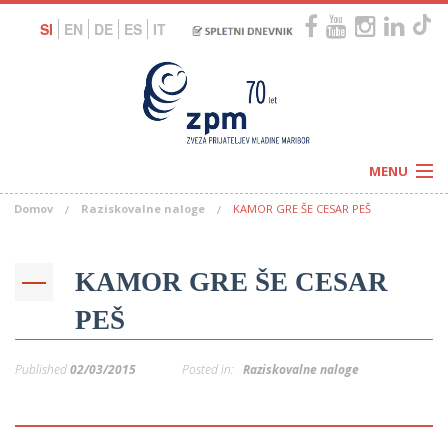
SI
EN
DE
ES
IT
MENU
Domov
Raziskovalne naloge
KAMOR GRE ŠE CESAR PEŠ
Novice
Koledar
Programi
Naši centri
Letovanja
KAMOR GRE ŠE CESAR
Humanitarnost
c
Galerije
PEŠ
O nas
Podprite nas
–
Prosta delovna mesta
Published
02/03/2015
Posted in:
Raziskovalne naloge
Kolesarimo za otroške sanje
G
–
–
V
–