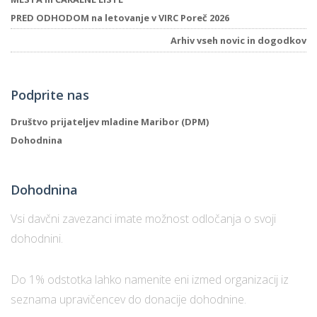
PRED ODHODOM na letovanje v VIRC Poreč 2026
Arhiv vseh novic in dogodkov
P
/
P
Podprite nas
o
Društvo prijateljev mladine Maribor (DPM)
Dohodnina
Dohodnina
P
R
Vsi davčni zavezanci imate možnost odločanja o svoji
dohodnini.
s
p
Do 1% odstotka lahko namenite eni izmed organizacij iz
–
seznama upravičencev do donacije dohodnine.
t