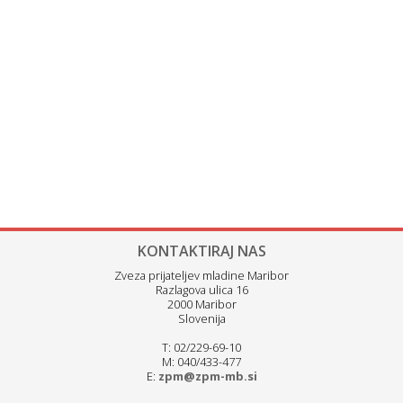
KONTAKTIRAJ NAS
Zveza prijateljev mladine Maribor
Razlagova ulica 16
2000 Maribor
Slovenija
T: 02/229-69-10
M: 040/433-477
E:
zpm@zpm-mb.si