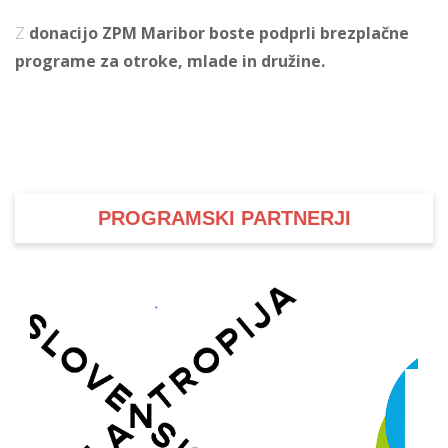
Z
donacijo ZPM Maribor boste podprli brezplačne
programe za otroke, mlade in družine.
i
U
d
PROGRAMSKI PARTNERJI
–
v
l
l