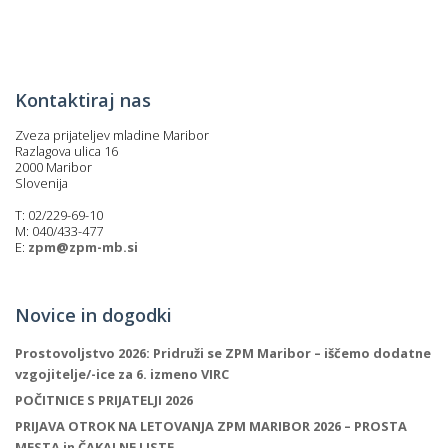
p
K
f
I
P
P
Kontaktiraj nas
–
p
Zveza prijateljev mladine Maribor
Razlagova ulica 16
2000 Maribor
Slovenija
M
T: 02/229-69-10
c
M: 040/433-477
E:
zpm@zpm-mb.si
s
Novice in dogodki
O
Prostovoljstvo 2026: Pridruži se ZPM Maribor – iščemo dodatne
P
vzgojitelje/-ice za 6. izmeno VIRC
s
POČITNICE S PRIJATELJI 2026
p
PRIJAVA OTROK NA LETOVANJA ZPM MARIBOR 2026 – PROSTA
–
MESTA in ČAKALNE LISTE