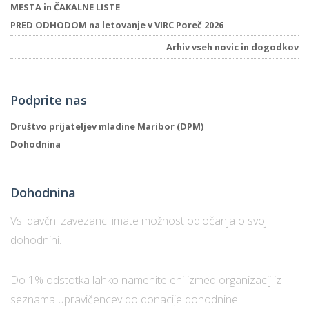
MESTA in ČAKALNE LISTE
PRED ODHODOM na letovanje v VIRC Poreč 2026
Arhiv vseh novic in dogodkov
P
/
P
Podprite nas
o
Društvo prijateljev mladine Maribor (DPM)
Dohodnina
P
Dohodnina
R
Vsi davčni zavezanci imate možnost odločanja o svoji
s
dohodnini.
p
Do 1% odstotka lahko namenite eni izmed organizacij iz
–
seznama upravičencev do donacije dohodnine.
t