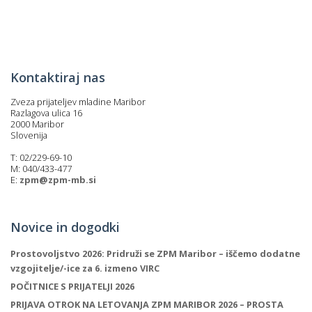
p
K
f
I
P
P
Kontaktiraj nas
–
p
Zveza prijateljev mladine Maribor
Razlagova ulica 16
2000 Maribor
M
Slovenija
c
T: 02/229-69-10
M: 040/433-477
E:
zpm@zpm-mb.si
s
O
Novice in dogodki
Prostovoljstvo 2026: Pridruži se ZPM Maribor – iščemo dodatne
P
vzgojitelje/-ice za 6. izmeno VIRC
s
POČITNICE S PRIJATELJI 2026
p
PRIJAVA OTROK NA LETOVANJA ZPM MARIBOR 2026 – PROSTA
–