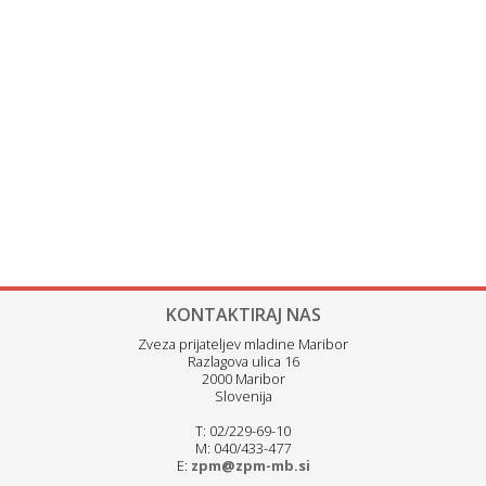
KONTAKTIRAJ NAS
Zveza prijateljev mladine Maribor
Razlagova ulica 16
2000 Maribor
Slovenija
T: 02/229-69-10
M: 040/433-477
E:
zpm@zpm-mb.si