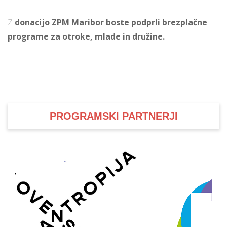
Z
donacijo ZPM Maribor boste podprli brezplačne
programe za otroke, mlade in družine.
i
U
d
–
PROGRAMSKI PARTNERJI
v
l
l