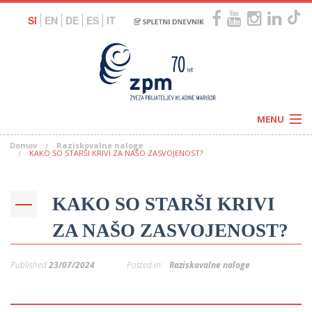
SI
EN
DE
ES
IT
MENU
Domov
Raziskovalne naloge
Novice
KAKO SO STARŠI KRIVI ZA NAŠO ZASVOJENOST?
Koledar
Programi
Naši centri
Letovanja
KAKO SO STARŠI KRIVI
Humanitarnost
c
Galerije
O nas
ZA NAŠO ZASVOJENOST?
Podprite nas
–
Prosta delovna mesta
Kolesarimo za otroške sanje
Published
23/07/2024
Posted in:
Raziskovalne naloge
G
–
–
V
–