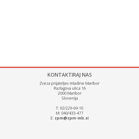
KONTAKTIRAJ NAS
Zveza prijateljev mladine Maribor
Razlagova ulica 16
2000 Maribor
Slovenija
T: 02/229-69-10
M: 040/433-477
E:
zpm@zpm-mb.si