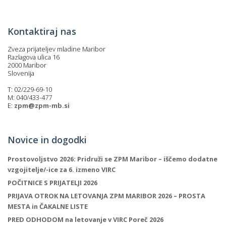
p
K
f
I
Kontaktiraj nas
P
P
Zveza prijateljev mladine Maribor
–
Razlagova ulica 16
p
2000 Maribor
Slovenija
T: 02/229-69-10
M
M: 040/433-477
E:
zpm@zpm-mb.si
c
Novice in dogodki
s
Prostovoljstvo 2026: Pridruži se ZPM Maribor – iščemo dodatne
O
vzgojitelje/-ice za 6. izmeno VIRC
POČITNICE S PRIJATELJI 2026
P
PRIJAVA OTROK NA LETOVANJA ZPM MARIBOR 2026 – PROSTA
s
MESTA in ČAKALNE LISTE
p
PRED ODHODOM na letovanje v VIRC Poreč 2026
–