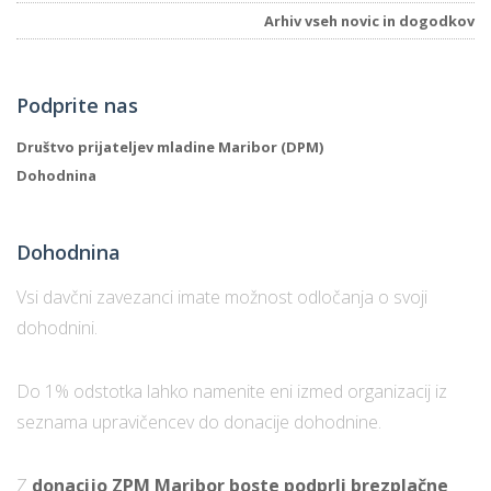
Arhiv vseh novic in dogodkov
P
Podprite nas
/
P
Društvo prijateljev mladine Maribor (DPM)
Dohodnina
o
Dohodnina
P
Vsi davčni zavezanci imate možnost odločanja o svoji
R
dohodnini.
s
Do 1% odstotka lahko namenite eni izmed organizacij iz
p
seznama upravičencev do donacije dohodnine.
–
Z
donacijo ZPM Maribor boste podprli brezplačne
t