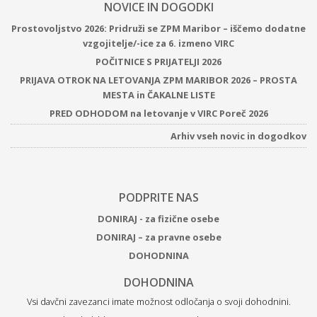
NOVICE IN DOGODKI
Prostovoljstvo 2026: Pridruži se ZPM Maribor – iščemo dodatne
vzgojitelje/-ice za 6. izmeno VIRC
POČITNICE S PRIJATELJI 2026
PRIJAVA OTROK NA LETOVANJA ZPM MARIBOR 2026 – PROSTA
MESTA in ČAKALNE LISTE
PRED ODHODOM na letovanje v VIRC Poreč 2026
Arhiv vseh novic in dogodkov
PODPRITE NAS
DONIRAJ - za fizične osebe
DONIRAJ – za pravne osebe
DOHODNINA
DOHODNINA
Vsi davčni zavezanci imate možnost odločanja o svoji dohodnini.