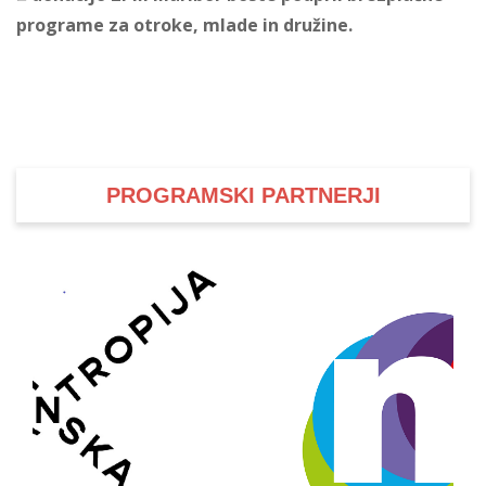
programe za otroke, mlade in družine.
i
U
d
PROGRAMSKI PARTNERJI
–
v
l
l