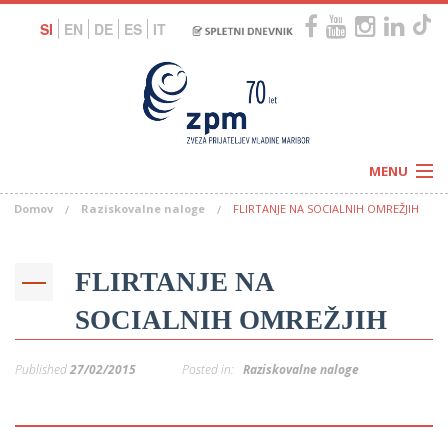
SI
EN
DE
ES
IT
MENU
Domov
Raziskovalne naloge
FLIRTANJE NA SOCIALNIH OMREŽJIH
Novice
Koledar
Programi
Naši centri
Letovanja
FLIRTANJE NA
Humanitarnost
c
Galerije
SOCIALNIH OMREŽJIH
O nas
Podprite nas
–
Prosta delovna mesta
Published
27/02/2015
Posted in:
Raziskovalne naloge
Kolesarimo za otroške sanje
G
–
–
V
–