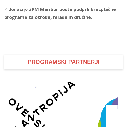
Z
donacijo ZPM Maribor boste podprli brezplačne
programe za otroke, mlade in družine.
i
U
d
PROGRAMSKI PARTNERJI
–
v
l
l