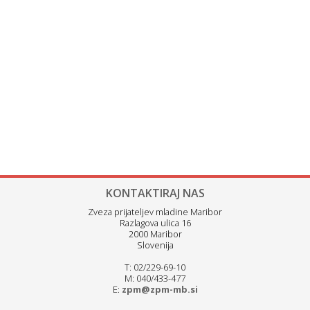
KONTAKTIRAJ NAS
Zveza prijateljev mladine Maribor
Razlagova ulica 16
2000 Maribor
Slovenija
T: 02/229-69-10
M: 040/433-477
E:
zpm@zpm-mb.si