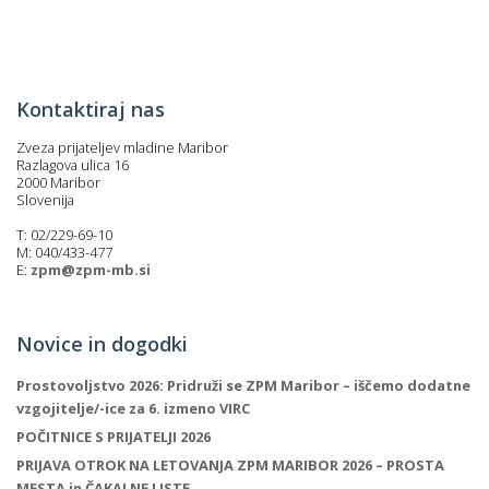
p
K
f
I
P
P
Kontaktiraj nas
–
p
Zveza prijateljev mladine Maribor
Razlagova ulica 16
2000 Maribor
Slovenija
M
T: 02/229-69-10
c
M: 040/433-477
E:
zpm@zpm-mb.si
s
Novice in dogodki
O
Prostovoljstvo 2026: Pridruži se ZPM Maribor – iščemo dodatne
P
vzgojitelje/-ice za 6. izmeno VIRC
s
POČITNICE S PRIJATELJI 2026
p
PRIJAVA OTROK NA LETOVANJA ZPM MARIBOR 2026 – PROSTA
–
MESTA in ČAKALNE LISTE