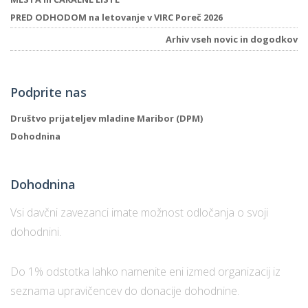
PRED ODHODOM na letovanje v VIRC Poreč 2026
Arhiv vseh novic in dogodkov
P
/
P
Podprite nas
o
Društvo prijateljev mladine Maribor (DPM)
Dohodnina
Dohodnina
P
R
Vsi davčni zavezanci imate možnost odločanja o svoji
dohodnini.
s
p
Do 1% odstotka lahko namenite eni izmed organizacij iz
–
seznama upravičencev do donacije dohodnine.
t