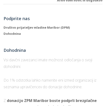
Arhiv vseh novic in dogodkov
Podprite nas
Društvo prijateljev mladine Maribor (DPM)
Dohodnina
Dohodnina
Vsi davčni zavezanci imate možnost odločanja o svoji
dohodnini.
Do 1% odstotka lahko namenite eni izmed organizacij iz
seznama upravičencev do donacije dohodnine.
Z
donacijo ZPM Maribor boste podprli brezplačne