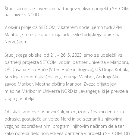
Študijski obisk slovenskih partnerjev v okviru projekta SETCOM
na Univerzi NORD
P
V okviru projekta SETCOM, v katerem sodelujemo tudi ZPM
/
Maribor, smo se konec maja udeležili študijskega obisk na
P
Norveškem.
o
Študijskega obiska, od 21. – 26. 5. 2023, smo se udeležili vsi
partnerji projekta SETCOM, vodilni partner Univerza v Mariboru,
OŠ Dušana Flisa Hoče (Vrtec Hoče in Rogoza), OŠ Draga Kobala,
Srednja ekonomska šola in gimnazija Maribor, Andragoški
P
zavod Maribor, Mestna občina Maribor, Zveza prijateljev
R
mladine Maribor in Univerza NORD iz Levangerja, ki je prevzela
vlogo gostitelja.
s
p
Obiskali smo dve osnovni šoli, vrtec, izobraževalni center za
odrasle, gostujočo univerzo Nord in se seznanili z njihovimi
vzgojno izobraževalnimi programi, njihovim načinom dela ter
–
kako poteka delo norveškega partnerja v projektu SETCOM. Ob
t