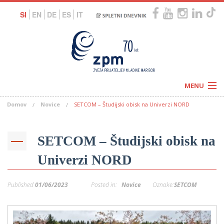
SI
EN
DE
ES
IT
MENU
Domov
Novice
SETCOM – Študijski obisk na Univerzi NORD
Novice
Koledar
Programi
Naši centri
Letovanja
SETCOM – Študijski obisk na
Humanitarnost
c
Galerije
Univerzi NORD
O nas
Podprite nas
–
Prosta delovna mesta
Published
01/06/2023
Posted in:
Novice
Oznake:
SETCOM
Kolesarimo za otroške sanje
G
–
–
V
–