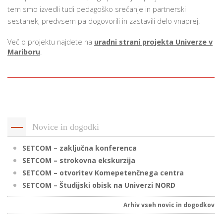
tem smo izvedli tudi pedagoško srečanje in partnerski
sestanek, predvsem pa dogovorili in zastavili delo vnaprej.
i
Več o projektu najdete na
uradni strani projekta Univerze v
Mariboru
.
U
d
–
Novice in dogodki
v
l
SETCOM – zaključna konferenca
SETCOM – strokovna ekskurzija
SETCOM – otvoritev Komepetenčnega centra
l
SETCOM – Študijski obisk na Univerzi NORD
Arhiv vseh novic in dogodkov