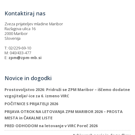
Kontaktiraj nas
Zveza prijateljev mladine Maribor
Razlagova ulica 16
2000 Maribor
Slovenija
T: 02/229-69-10
M: 040/433-477
E:
zpm@zpm-mb.si
Novice in dogodki
Prostovoljstvo 2026: Pridruži se ZPM Maribor – iščemo dodatne
vzgojitelje/-ice za 6. izmeno VIRC
POČITNICE S PRIJATELJI 2026
PRIJAVA OTROK NA LETOVANJA ZPM MARIBOR 2026 – PROSTA
MESTA in ČAKALNE LISTE
PRED ODHODOM na letovanje v VIRC Poreč 2026