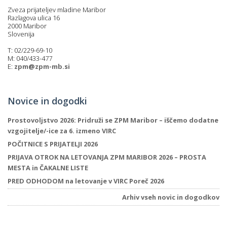
Zveza prijateljev mladine Maribor
Razlagova ulica 16
2000 Maribor
Slovenija
i
T: 02/229-69-10
M: 040/433-477
U
E:
zpm@zpm-mb.si
d
Novice in dogodki
–
Prostovoljstvo 2026: Pridruži se ZPM Maribor – iščemo dodatne
vzgojitelje/-ice za 6. izmeno VIRC
v
POČITNICE S PRIJATELJI 2026
l
PRIJAVA OTROK NA LETOVANJA ZPM MARIBOR 2026 – PROSTA
MESTA in ČAKALNE LISTE
PRED ODHODOM na letovanje v VIRC Poreč 2026
l
Arhiv vseh novic in dogodkov