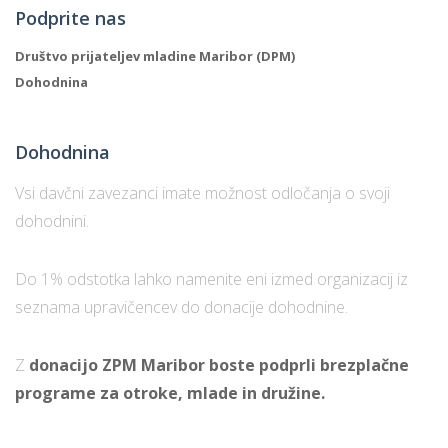
Podprite nas
Društvo prijateljev mladine Maribor (DPM)
Dohodnina
Dohodnina
Vsi davčni zavezanci imate možnost odločanja o svoji
dohodnini.
Do 1% odstotka lahko namenite eni izmed organizacij iz
seznama upravičencev do donacije dohodnine.
Z
donacijo ZPM Maribor boste podprli brezplačne
programe za otroke, mlade in družine.