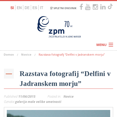
SI
EN
DE
ES
IT
MENU
Domov
Novice
Razstava fotografij “Delfini v Jadranskem morju”
Novice
Koledar
Programi
Naši centri
Letovanja
Razstava fotografij “Delfini v
Humanitarnost
c
Galerije
Jadranskem morju”
O nas
Podprite nas
–
Prosta delovna mesta
Published
11/06/2015
Posted in:
Novice
Kolesarimo za otroške sanje
G
Oznake:
galerija male velike umetnosti
–
–
V
–