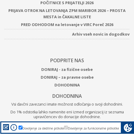
POČITNICE S PRIJATELJI 2026
PRIJAVA OTROK NA LETOVANJA ZPM MARIBOR 2026 – PROSTA
MESTA in ČAKALNE LISTE
PRED ODHODOM na letovanje v VIRC Poreč 2026
Arhiv vseh novic in dogodkov
PODPRITE NAS
DONIRAJ - za fizične osebe
DONIRAJ – za pravne osebe
DOHODNINA
DOHODNINA
Vsi davčni zavezanci imate možnost odločanja o svoji dohodnini.
Do 1% odstotka lahko namenite eni izmed organizacij iz seznama
upravičencev do donacije dohodnine.
Z
donacijo ZPM Maribor boste podprli brezplačne programe
i
Dovoljenje za sledilne piškote
Dovoljenje za funkcionalne piškotke
za otroke, mlade in družine.