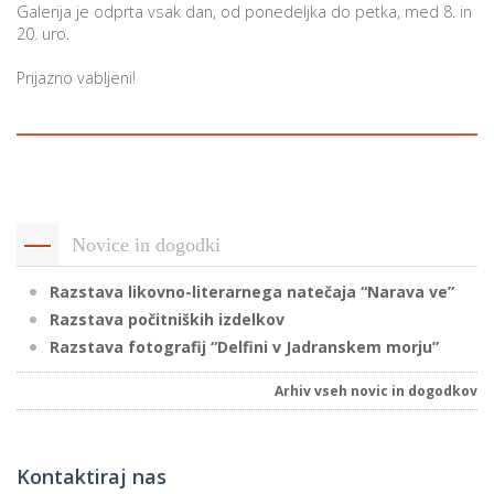
Galerija je odprta vsak dan, od ponedeljka do petka, med 8. in
20. uro.
P
Prijazno vabljeni!
/
P
o
Novice in dogodki
Razstava likovno-literarnega natečaja “Narava ve”
P
Razstava počitniških izdelkov
R
Razstava fotografij “Delfini v Jadranskem morju”
s
Arhiv vseh novic in dogodkov
p
–
Kontaktiraj nas
t