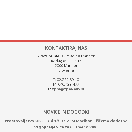
KONTAKTIRAJ NAS
Zveza prijateljev mladine Maribor
Razlagova ulica 16
2000 Maribor
Slovenija
T: 02/229-69-10
M: 040/433-477
E:
zpm@zpm-mb.si
NOVICE IN DOGODKI
Prostovoljstvo 2026: Pridruži se ZPM Maribor – iščemo dodatne
vzgojitelje/-ice za 6. izmeno VIRC