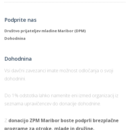
Podprite nas
Društvo prijateljev mladine Maribor (DPM)
Dohodnina
Dohodnina
Vsi davčni zavezanci imate možnost odločanja o svoji
dohodnini.
Do 1% odstotka lahko namenite eni izmed organizacij iz
seznama upravičencev do donacije dohodnine.
Z
donacijo ZPM Maribor boste podprli brezplačne
programe za otroke, mlade in družine.