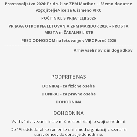
Prostovoljstvo 2026: Pridruži se ZPM Maribor – iščemo dodatne
vzgojitelje/-ice za 6. izmeno VIRC
POČITNICE S PRIJATELJI 2026
PRIJAVA OTROK NA LETOVANJA ZPM MARIBOR 2026 – PROSTA
MESTA in ČAKALNE LISTE
PRED ODHODOM na letovanje v VIRC Poreč 2026
Arhiv vseh novic in dogodkov
PODPRITE NAS
DONIRAJ - za fizične osebe
DONIRAJ – za pravne osebe
DOHODNINA
DOHODNINA
Vsi davčni zavezanci imate možnost odločanja o svoji dohodnini.
Do 1% odstotka lahko namenite eni izmed organizacij iz seznama
upravičencev do donacije dohodnine.