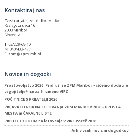
Kontaktiraj nas
Zveza prijateljev mladine Maribor
Razlagova ulica 16
2000 Maribor
Slovenija
T: 02/229-69-10
M: 040/433-477
E:
zpm@zpm-mb.si
Novice in dogodki
Prostovoljstvo 2026: Pridruži se ZPM Maribor – iščemo dodatne
vzgojitelje/-ice za 6. izmeno VIRC
POČITNICE S PRIJATELJI 2026
PRIJAVA OTROK NA LETOVANJA ZPM MARIBOR 2026 – PROSTA
MESTA in ČAKALNE LISTE
PRED ODHODOM na letovanje v VIRC Poreč 2026
Arhiv vseh novic in dogodkov