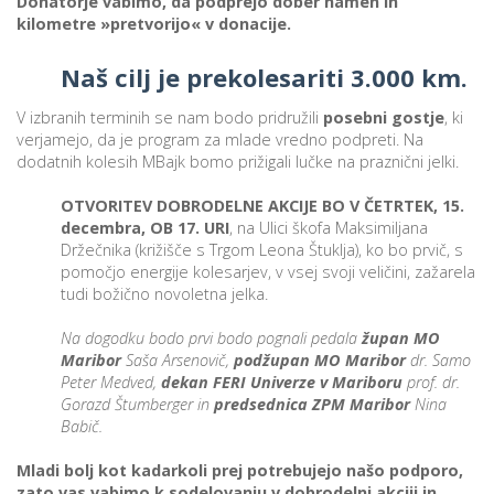
Donatorje vabimo, da podprejo dober namen in
kilometre »pretvorijo« v donacije.
Naš cilj je prekolesariti 3.000 km.
i
V izbranih terminih se nam bodo pridružili
posebni gostje
, ki
U
verjamejo, da je program za mlade vredno podpreti. Na
d
dodatnih kolesih MBajk bomo prižigali lučke na praznični jelki.
OTVORITEV DOBRODELNE AKCIJE BO V ČETRTEK, 15.
decembra, OB 17. URI
, na Ulici škofa Maksimiljana
–
Držečnika (križišče s Trgom Leona Štuklja), ko bo prvič, s
pomočjo energije kolesarjev, v vsej svoji veličini, zažarela
tudi božično novoletna jelka.
v
l
Na dogodku bodo prvi bodo pognali pedala
župan MO
Maribor
Saša Arsenovič,
podžupan MO Maribor
dr. Samo
Peter Medved,
dekan FERI Univerze v Mariboru
prof. dr.
Gorazd Štumberger in
predsednica ZPM Maribor
Nina
l
Babič.
Mladi bolj kot kadarkoli prej potrebujejo našo podporo,
zato vas vabimo k sodelovanju v dobrodelni akciji in