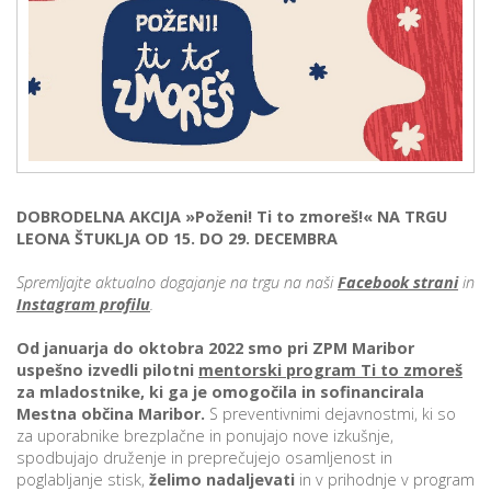
p
K
f
I
P
P
–
p
M
DOBRODELNA AKCIJA »Poženi! Ti to zmoreš!« NA TRGU
c
LEONA ŠTUKLJA OD 15. DO 29. DECEMBRA
Spremljajte aktualno dogajanje na trgu na naši
Facebook strani
in
Instagram profilu
.
s
O
Od januarja do oktobra 2022 smo pri ZPM Maribor
uspešno izvedli pilotni
mentorski program Ti to zmoreš
za mladostnike, ki ga je omogočila in sofinancirala
P
Mestna občina Maribor.
S preventivnimi dejavnostmi, ki so
s
za uporabnike brezplačne in ponujajo nove izkušnje,
p
spodbujajo druženje in preprečujejo osamljenost in
poglabljanje stisk,
želimo nadaljevati
in v prihodnje v program
–