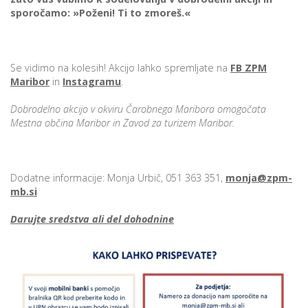
sporočamo: »Poženi! Ti to zmoreš.«
Se vidimo na kolesih! Akcijo lahko spremljate na
FB ZPM
Maribor
in
Instagramu
.
Dobrodelno akcijo v okviru Čarobnega Maribora omogočata
Mestna občina Maribor in Zavod za turizem Maribor.
Dodatne informacije: Monja Urbič, 051 363 351,
monja@zpm-
mb.si
Darujte sredstva ali del dohodnine