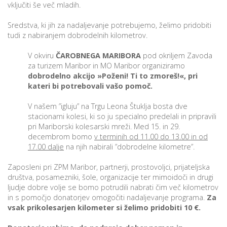
vključiti še več mladih.
Sredstva, ki jih za nadaljevanje potrebujemo, želimo pridobiti
P
tudi z nabiranjem dobrodelnih kilometrov.
/
V okviru
ČAROBNEGA MARIBORA
pod okriljem Zavoda
P
za turizem Maribor in MO Maribor organiziramo
dobrodelno akcijo »Poženi! Ti to zmoreš!«, pri
o
kateri bi potrebovali vašo pomoč.
V našem ”igluju” na Trgu Leona Štuklja bosta dve
stacionarni kolesi, ki so ju specialno predelali in pripravili
pri Mariborski kolesarski mreži. Med 15. in 29.
P
decembrom bomo
v terminih od 11.00 do 13.00 in od
17.00 dalje
na njih nabirali ”dobrodelne kilometre”.
R
Zaposleni pri ZPM Maribor, partnerji, prostovoljci, prijateljska
s
društva, posamezniki, šole, organizacije ter mimoidoči in drugi
p
ljudje dobre volje se bomo potrudili nabrati čim več kilometrov
in s pomočjo donatorjev omogočiti nadaljevanje programa.
Za
vsak prikolesarjen kilometer si želimo pridobiti 10 €.
–
t