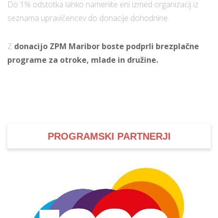
Do 1% odstotka lahko namenite eni izmed organizacij iz
seznama upravičencev do donacije dohodnine.
i
Z
donacijo ZPM Maribor boste podprli brezplačne
U
programe za otroke, mlade in družine.
d
–
v
PROGRAMSKI PARTNERJI
l
l