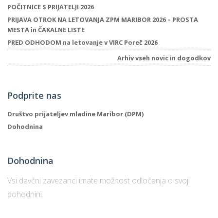
POČITNICE S PRIJATELJI 2026
PRIJAVA OTROK NA LETOVANJA ZPM MARIBOR 2026 – PROSTA
MESTA in ČAKALNE LISTE
P
PRED ODHODOM na letovanje v VIRC Poreč 2026
/
P
Arhiv vseh novic in dogodkov
o
Podprite nas
Društvo prijateljev mladine Maribor (DPM)
Dohodnina
P
R
Dohodnina
s
p
Vsi davčni zavezanci imate možnost odločanja o svoji
dohodnini.
–
t