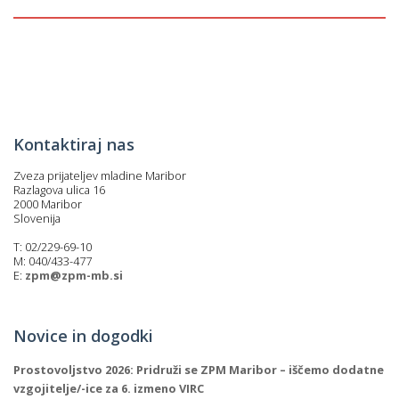
p
K
f
I
P
P
–
p
Kontaktiraj nas
M
Zveza prijateljev mladine Maribor
Razlagova ulica 16
c
2000 Maribor
Slovenija
T: 02/229-69-10
s
M: 040/433-477
E:
zpm@zpm-mb.si
O
P
Novice in dogodki
s
Prostovoljstvo 2026: Pridruži se ZPM Maribor – iščemo dodatne
p
vzgojitelje/-ice za 6. izmeno VIRC
–