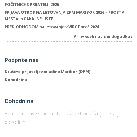
POČITNICE S PRIJATELJI 2026
PRIJAVA OTROK NA LETOVANJA ZPM MARIBOR 2026 – PROSTA
MESTA in ČAKALNE LISTE
P
PRED ODHODOM na letovanje v VIRC Poreč 2026
/
P
Arhiv vseh novic in dogodkov
o
Podprite nas
Društvo prijateljev mladine Maribor (DPM)
Dohodnina
P
R
Dohodnina
s
p
Vsi davčni zavezanci imate možnost odločanja o svoji
dohodnini.
–
t