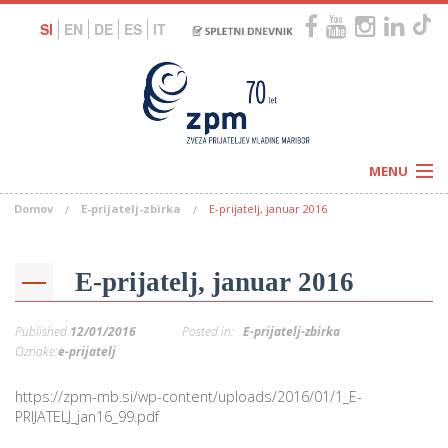
SI
EN
DE
ES
IT
MENU
Domov
E-prijatelj-zbirka
E-prijatelj, januar 2016
Novice
Koledar
Programi
Naši centri
Letovanja
E-prijatelj, januar 2016
Humanitarnost
c
Galerije
O nas
Published
12/01/2016
Posted in:
E-prijatelj-zbirka
Podprite nas
–
Oznake:
e-prijatelj
Prosta delovna mesta
Kolesarimo za otroške sanje
G
https://zpm-mb.si/wp-content/uploads/2016/01/1_E-
–
PRIJATELJ_jan16_99.pdf
–
V
–