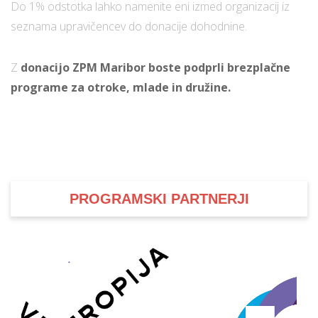
Do 1% odstotka lahko namenite eni izmed organizacij iz
seznama upravičencev do donacije dohodnine.
i
Z
donacijo ZPM Maribor boste podprli brezplačne
U
programe za otroke, mlade in družine.
d
–
v
PROGRAMSKI PARTNERJI
l
l