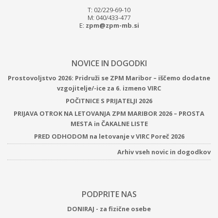
T: 02/229-69-10
M: 040/433-477
E:
zpm@zpm-mb.si
NOVICE IN DOGODKI
Prostovoljstvo 2026: Pridruži se ZPM Maribor – iščemo dodatne
vzgojitelje/-ice za 6. izmeno VIRC
POČITNICE S PRIJATELJI 2026
PRIJAVA OTROK NA LETOVANJA ZPM MARIBOR 2026 – PROSTA
MESTA in ČAKALNE LISTE
PRED ODHODOM na letovanje v VIRC Poreč 2026
Arhiv vseh novic in dogodkov
PODPRITE NAS
DONIRAJ - za fizične osebe