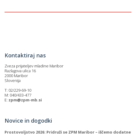
p
K
f
I
P
P
–
p
Kontaktiraj nas
M
c
Zveza prijateljev mladine Maribor
Razlagova ulica 16
2000 Maribor
Slovenija
s
T: 02/229-69-10
M: 040/433-477
O
E:
zpm@zpm-mb.si
P
s
Novice in dogodki
p
Prostovoljstvo 2026: Pridruži se ZPM Maribor – iščemo dodatne
–