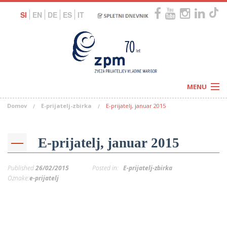
SI
EN
DE
ES
IT
MENU
Domov
E-prijatelj-zbirka
E-prijatelj, januar 2015
Novice
Koledar
Programi
Naši centri
Letovanja
E-prijatelj, januar 2015
Humanitarnost
c
Galerije
O nas
Published
26/02/2015
Posted in:
E-prijatelj-zbirka
Podprite nas
–
Oznake:
e-prijatelj
Prosta delovna mesta
Kolesarimo za otroške sanje
G
–
–
V
–