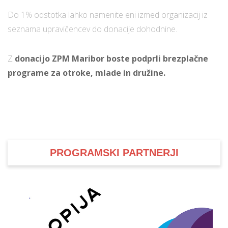
Do 1% odstotka lahko namenite eni izmed organizacij iz
seznama upravičencev do donacije dohodnine.
i
Z
donacijo ZPM Maribor boste podprli brezplačne
U
programe za otroke, mlade in družine.
d
–
v
l
PROGRAMSKI PARTNERJI
l