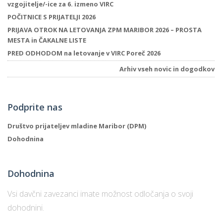
vzgojitelje/-ice za 6. izmeno VIRC
POČITNICE S PRIJATELJI 2026
PRIJAVA OTROK NA LETOVANJA ZPM MARIBOR 2026 – PROSTA
P
MESTA in ČAKALNE LISTE
/
PRED ODHODOM na letovanje v VIRC Poreč 2026
P
Arhiv vseh novic in dogodkov
o
Podprite nas
Društvo prijateljev mladine Maribor (DPM)
P
Dohodnina
R
s
Dohodnina
p
Vsi davčni zavezanci imate možnost odločanja o svoji
dohodnini.
–
t