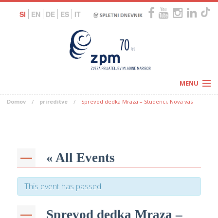
SI
EN
DE
ES
IT
MENU
Domov
prireditve
Sprevod dedka Mraza – Studenci, Nova vas
Novice
Koledar
Programi
Naši centri
Letovanja
Humanitarnost
c
Galerije
« All Events
O nas
Podprite nas
–
Prosta delovna mesta
Kolesarimo za otroške sanje
This event has passed.
G
–
Sprevod dedka Mraza –
–
V
–