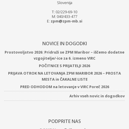
Slovenija
T: 02/229-69-10
M: 040/433-477
E:
zpm@zpm-mb.si
NOVICE IN DOGODKI
Prostovoljstvo 2026: Pridruži se ZPM Maribor – iščemo dodatne
vzgojitelje/-ice za 6. izmeno VIRC
POČITNICE S PRIJATELJI 2026
PRIJAVA OTROK NA LETOVANJA ZPM MARIBOR 2026 – PROSTA
MESTA in ČAKALNE LISTE
PRED ODHODOM na letovanje v VIRC Poreč 2026
Arhiv vseh novic in dogodkov
PODPRITE NAS