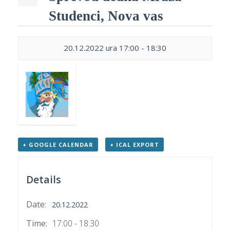
p
K
Studenci, Nova vas
f
I
P
20.12.2022 ura 17:00
-
18:30
P
–
p
M
c
+ GOOGLE CALENDAR
+ ICAL EXPORT
s
O
Details
P
s
Date:
20.12.2022
p
Time:
17:00 - 18:30
–