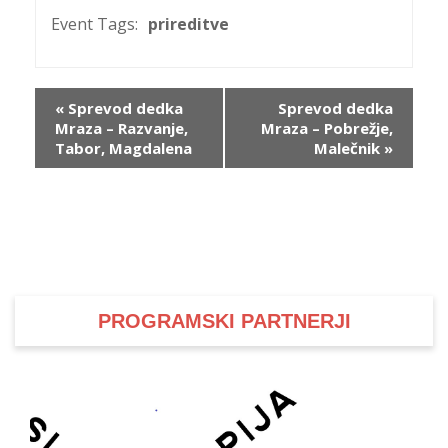
Event Tags:
prireditve
P
/
Event
«
Sprevod dedka
Sprevod dedka
P
Mraza – Razvanje,
Mraza – Pobrežje,
Navigation
Tabor, Magdalena
Malečnik
»
o
P
R
PROGRAMSKI PARTNERJI
s
p
–
t