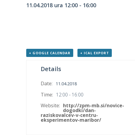
11.04.2018 ura 12:00
-
16:00
+ GOOGLE CALENDAR
+ ICAL EXPORT
Details
Date:
11.04.2018
Time:
12:00 - 16:00
Website:
http://zpm-mb.si/novice-
dogodki/dan-
raziskovalcev-v-centru-
eksperimentov-maribor/