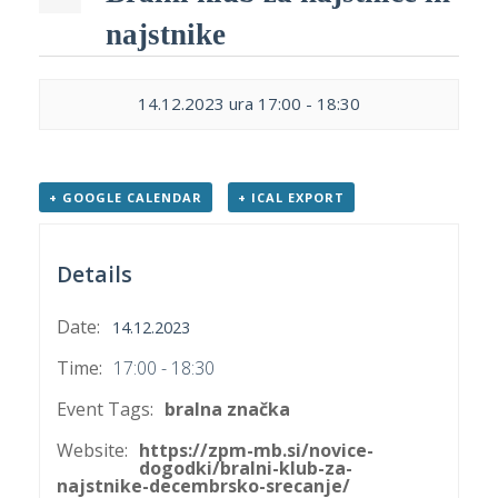
p
K
najstnike
f
I
P
14.12.2023 ura 17:00
-
18:30
P
–
p
+ GOOGLE CALENDAR
+ ICAL EXPORT
M
c
Details
s
Date:
14.12.2023
O
Time:
17:00 - 18:30
Event Tags:
bralna značka
P
s
Website:
https://zpm-mb.si/novice-
p
dogodki/bralni-klub-za-
najstnike-decembrsko-srecanje/
–