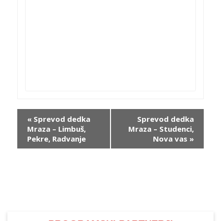
i
U
d
–
Event
«
Sprevod dedka
Sprevod dedka
Mraza – Limbuš,
Mraza – Studenci,
v
Navigation
Pekre, Radvanje
Nova vas
»
l
l