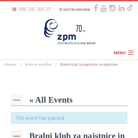
SI
EN
DE
ES
IT
MENU
Domov
bralna značka
Bralni klub za najstnice in najstnike
Novice
Koledar
Programi
Naši centri
Letovanja
Humanitarnost
c
Galerije
« All Events
O nas
Podprite nas
–
Prosta delovna mesta
Kolesarimo za otroške sanje
This event has passed.
G
–
Bralni klub za najstnice in
–
V
–