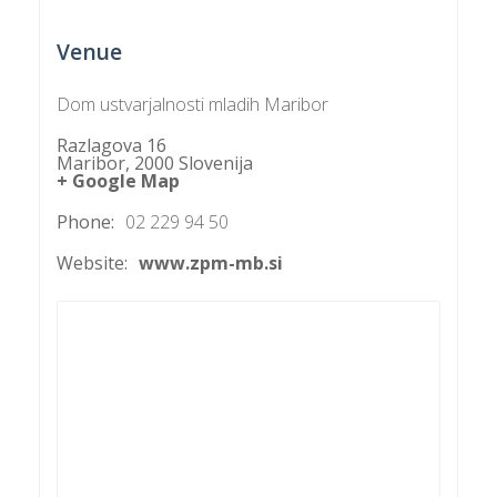
Venue
P
Dom ustvarjalnosti mladih Maribor
/
P
Razlagova 16
Maribor
,
2000
Slovenija
+ Google Map
o
Phone:
02 229 94 50
Website:
www.zpm-mb.si
P
R
s
p
–
t