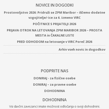
NOVICE IN DOGODKI
Prostovoljstvo 2026: Pridruži se ZPM Maribor – iščemo dodatne
vzgojitelje/-ice za 6. izmeno VIRC
POČITNICE S PRIJATELJI 2026
PRIJAVA OTROK NA LETOVANJA ZPM MARIBOR 2026 – PROSTA
MESTA in ČAKALNE LISTE
PRED ODHODOM na letovanje v VIRC Poreč 2026
Arhiv vseh novic in dogodkov
PODPRITE NAS
DONIRAJ - za fizične osebe
DONIRAJ – za pravne osebe
DOHODNINA
DOHODNINA
Vsi davčni zavezanci imate možnost odločanja o svoji dohodnini.