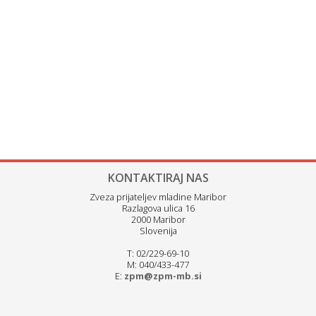
KONTAKTIRAJ NAS
Zveza prijateljev mladine Maribor
Razlagova ulica 16
2000 Maribor
Slovenija
T: 02/229-69-10
M: 040/433-477
E:
zpm@zpm-mb.si