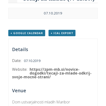
p
K
f
I
07.10.2019
P
P
–
p
+ GOOGLE CALENDAR
+ ICAL EXPORT
M
Details
c
Date:
07.10.2019
Website:
https://zpm-mb.si/novice-
s
dogodki/tecaji-za-mlade-odkrij-
O
svoje-mocne-strani/
P
Venue
s
p
Dom ustvarjalnosti mladih Maribor
–