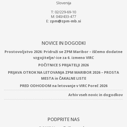
Slovenija
T: 02/229-69-10
M: 040/433-477
E:
zpm@zpm-mb.si
NOVICE IN DOGODKI
Prostovoljstvo 2026: Pridruži se ZPM Maribor – iščemo dodatne
vzgojitelje/-ice za 6. izmeno VIRC
POČITNICE S PRIJATELJI 2026
PRIJAVA OTROK NA LETOVANJA ZPM MARIBOR 2026 – PROSTA
MESTA in ČAKALNE LISTE
PRED ODHODOM na letovanje v VIRC Poreč 2026
Arhiv vseh novic in dogodkov
PODPRITE NAS