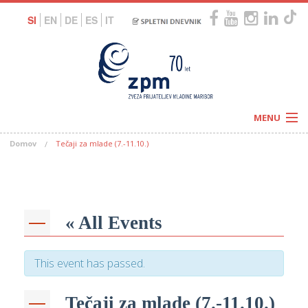
SI
EN
DE
ES
IT
MENU
Domov
Tečaji za mlade (7.-11.10.)
Novice
Koledar
Programi
Naši centri
Letovanja
Humanitarnost
c
Galerije
« All Events
O nas
Podprite nas
–
Prosta delovna mesta
Kolesarimo za otroške sanje
This event has passed.
G
–
Tečaji za mlade (7.-11.10.)
–
V
–