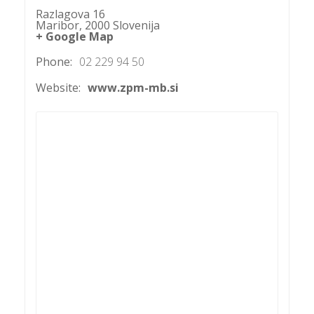
Razlagova 16
Maribor
,
2000
Slovenija
+ Google Map
P
Phone:
02 229 94 50
/
P
Website:
www.zpm-mb.si
o
P
R
s
p
–
t