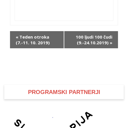
i
U
Event
«
Teden otroka
100 ljudi 100 čudi
d
(7.-11. 10. 2019)
(9.-24.10.2019)
»
Navigation
–
v
l
PROGRAMSKI PARTNERJI
l