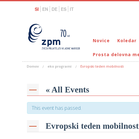
SI
EN
DE
ES
IT
Novice
Koledar
Prosta delovna m
Domov
eko programi
Evropski teden mobilnosti
« All Events
This event has passed.
Evropski teden mobilnost