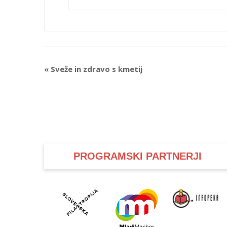
Event
«
Sveže in zdravo s kmetij
Navigation
PROGRAMSKI PARTNERJI