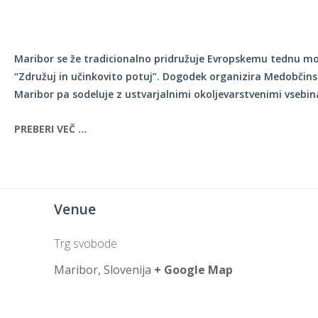
Rojstni dan s prijatelji
TOM – telefon za otroke in mladostnike
Ustvarjalne delavnice
Soba pobega – Prepih v labirintu
Maribor se že tradicionalno pridružuje Evropskemu tednu mobi
Povezani za ljudi
“Združuj in učinkovito potuj”. Dogodek organizira Medobčins
Maribor pa sodeluje z ustvarjalnimi okoljevarstvenimi vsebina
PREBERI VEČ …
Venue
Trg svobode
Maribor
,
Slovenija
+ Google Map