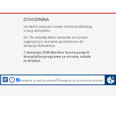
DOHODNINA
Vsi davčni zavezanci imate možnost odločanja
o svoji dohodnini.
Do 1% odstotka lahko namenite eni izmed
organizacij iz seznama upravičencev do
donacije dohodnine.
Z
donacijo ZPM Maribor boste podprli
brezplačne programe za otroke, mlade
in družine.
i
Dovoljenje za sledilne piškote
Dovoljenje za funkcionalne piškotke