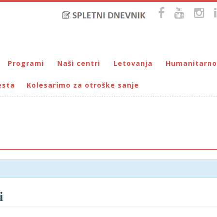
Programi
Naši centri
Letovanja
Humanitarno
esta
Kolesarimo za otroške sanje
Bralna značka
DUM Maribor
Letovanje – VIRC Poreč
Pomežik soncu
Eko programi
VIRC Poreč
Letovanje – DMZ na Pohorju
Dohodnina – Dru
Cunjami – izmenjevalnica oblačil
Galerija male Velike umetnosti
DMZ na Pohorju
Društvo prijate
Info-DUM
Mladi za napredek Maribora
Mladinski center DUM
Omogočimo sanje
Otroški parlament
Počitnice s prijatelji – DUM Maribor
i
Prireditve / Pust, Teden otroka, dedek Mraz …
Prostovoljstvo