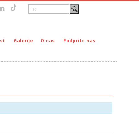
st
Galerije
O nas
Podprite nas
Zgodovina
DONIRAJ – za fizične osebe
štvo prijateljev mladine Maribor
Poslanstvo
DONIRAJ – za pravne osebe
ljev mladine Maribor
Organi
PODARI DOHODNINO
Kontakti
Društva
Prostovoljci
Partnerji
Transparentnost delovanja