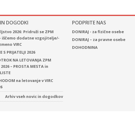
 IN DOGODKI
PODPRITE NAS
jstvo 2026: Pridruži se ZPM
DONIRAJ - za fizične osebe
– iščemo dodatne vzgojitelje/-
DONIRAJ – za pravne osebe
 izmeno VIRC
DOHODNINA
 S PRIJATELJI 2026
 OTROK NA LETOVANJA ZPM
2026 – PROSTA MESTA in
LISTE
ODOM na letovanje v VIRC
26
Arhiv vseh novic in dogodkov