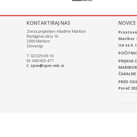
KONTAKTIRAJ NAS
NOVICE
Zveza prijateljev mladine Maribor
Prostovol
Razlagova ulica 16
Maribor 
2000 Maribor
ice za 6.
Slovenija
POČITNICE
T: 02/229-69-10
M: 040/433-477
PRIJAVA
E:
zpm@zpm-mb.si
MARIBOR 
ČAKALNE 
PRED ODH
Poreč 20