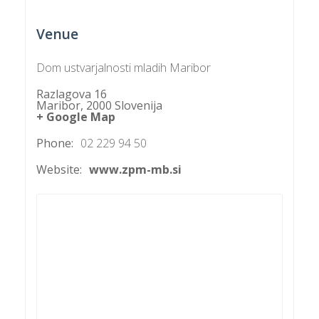
Venue
P
Dom ustvarjalnosti mladih Maribor
/
P
Razlagova 16
Maribor
,
2000
Slovenija
+ Google Map
o
Phone:
02 229 94 50
Website:
www.zpm-mb.si
P
R
s
p
–
t