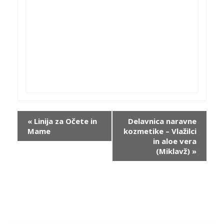
i
U
d
–
Event
«
Linija za Očete in
Delavnica naravne
Mame
kozmetike – Vlažilci
v
Navigation
in aloe vera
l
(Miklavž)
»
l