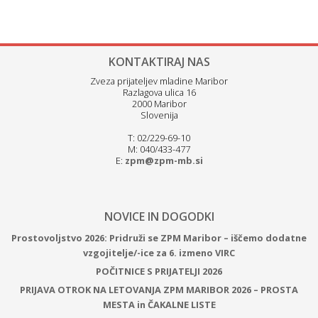
KONTAKTIRAJ NAS
Zveza prijateljev mladine Maribor
Razlagova ulica 16
2000 Maribor
Slovenija
T: 02/229-69-10
M: 040/433-477
E:
zpm@zpm-mb.si
NOVICE IN DOGODKI
Prostovoljstvo 2026: Pridruži se ZPM Maribor – iščemo dodatne
vzgojitelje/-ice za 6. izmeno VIRC
POČITNICE S PRIJATELJI 2026
PRIJAVA OTROK NA LETOVANJA ZPM MARIBOR 2026 – PROSTA
MESTA in ČAKALNE LISTE