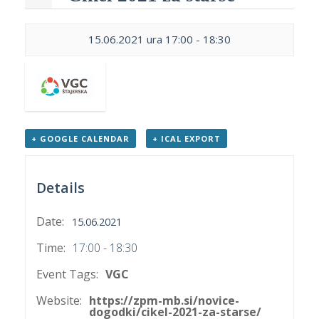
p
K
f
I
15.06.2021 ura 17:00
-
18:30
P
P
–
p
M
+ GOOGLE CALENDAR
+ ICAL EXPORT
c
Details
s
Date:
15.06.2021
O
Time:
17:00 - 18:30
P
Event Tags:
VGC
s
p
Website:
https://zpm-mb.si/novice-
dogodki/cikel-2021-za-starse/
–