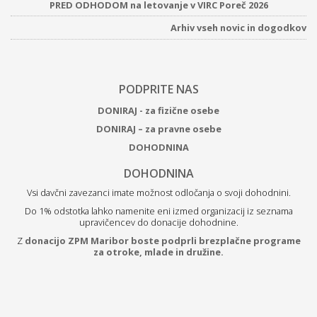
PRED ODHODOM na letovanje v VIRC Poreč 2026
Arhiv vseh novic in dogodkov
PODPRITE NAS
DONIRAJ - za fizične osebe
DONIRAJ – za pravne osebe
DOHODNINA
DOHODNINA
Vsi davčni zavezanci imate možnost odločanja o svoji dohodnini.
Do 1% odstotka lahko namenite eni izmed organizacij iz seznama
upravičencev do donacije dohodnine.
Z
donacijo ZPM Maribor boste podprli brezplačne programe
za otroke, mlade in družine.