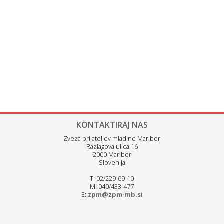
KONTAKTIRAJ NAS
Zveza prijateljev mladine Maribor
Razlagova ulica 16
2000 Maribor
Slovenija
T: 02/229-69-10
M: 040/433-477
E:
zpm@zpm-mb.si