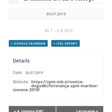
p
K
f
I
30.07.2019
P
P
–
p
30. 7. – 9. 8. 2019
+ GOOGLE CALENDAR
+ ICAL EXPORT
M
c
Details
Date:
30.07.2019
s
O
Website:
https://zpm-mb.si/novice-
dogodki/letovanja-zpm-maribor-
izmene-2019/
P
s
p
Event
–
«
4. izmena VIRC
Letovanje v